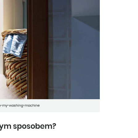
-on-my-washing-machine
wym sposobem?