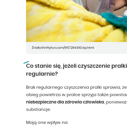
Źródło:thriftyfun.com/tf57294340.tip.html
Co stanie się, jeżeli czyszczenie pra
regularnie?
Brak regularnego czyszczenia pralki sprawia, że
obieg powietrza w pralce sprzyja także powstaw
niebezpieczne dla zdrowia człowieka
, ponieważ
substancje.
Mają one wpływ na: