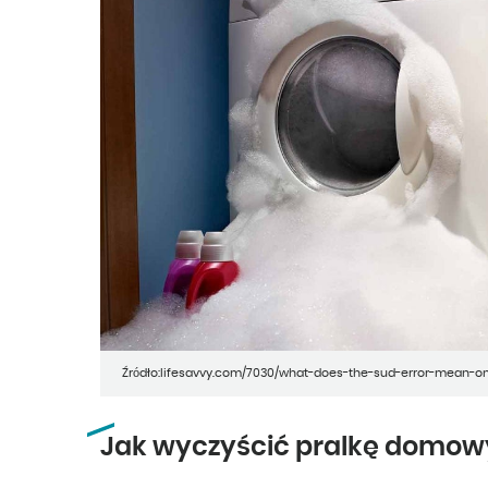
Źródło:lifesavvy.com/7030/what-does-the-sud-error-mean
Jak wyczyścić pralkę domo