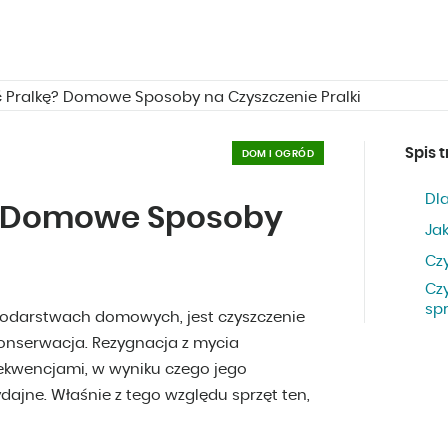
ć Pralkę? Domowe Sposoby na Czyszczenie Pralki
Spis t
DOM I OGRÓD
Dla
? Domowe Sposoby
Ja
Czy
Cz
sp
spodarstwach domowych, jest czyszczenie
 konserwacja. Rezygnacja z mycia
ekwencjami, w wyniku czego jego
ajne. Właśnie z tego względu sprzęt ten,