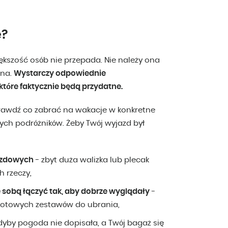
e?
ększość osób nie przepada. Nie należy ona
dna.
Wystarczy odpowiednie
 które faktycznie będą przydatne.
sprawdź co zabrać na wakacje w konkretne
ych podróżników. Żeby Twój wyjazd był
jazdowych
- zbyt duża walizka lub plecak
h rzeczy,
e sobą łączyć tak, aby dobrze wyglądały
-
gotowych zestawów do ubrania,
dyby pogoda nie dopisała, a Twój bagaż się