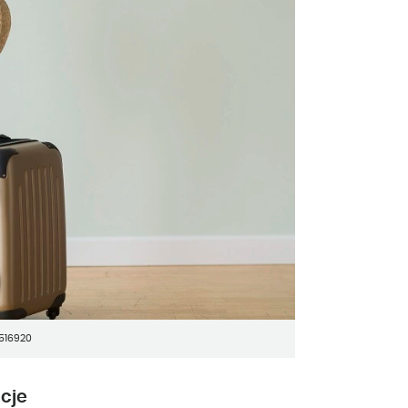
1516920
acje