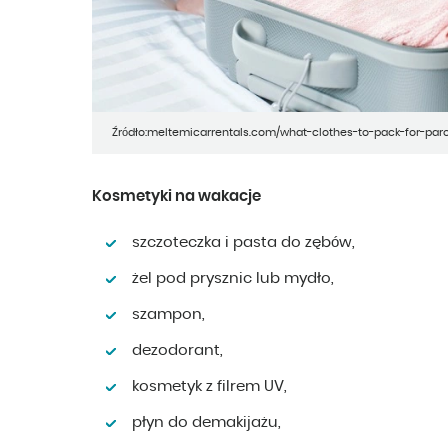
Źródło:meltemicarrentals.com/what-clothes-to-pack-for-par
Kosmetyki na wakacje
szczoteczka i pasta do zębów,
żel pod prysznic lub mydło,
szampon,
dezodorant,
kosmetyk z filrem UV,
płyn do demakijażu,