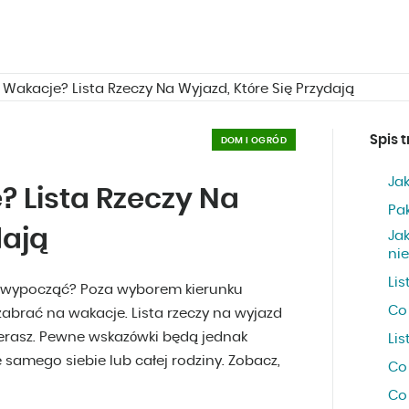
Wakacje? Lista Rzeczy Na Wyjazd, Które Się Przydają
Spis t
DOM I OGRÓD
Ja
 Lista Rzeczy Na
Pa
dają
Ja
ni
Lis
ie wypocząć? Poza wyborem kierunku
Co
abrać na wakacje. Lista rzeczy na wyjazd
bierasz. Pewne wskazówki będą jednak
Lis
samego siebie lub całej rodziny. Zobacz,
Co 
Co