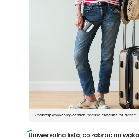
Źródło:tripsavvy.com/vacation-packing-checklist-for-france-
Uniwersalna lista, co zabrać na wak