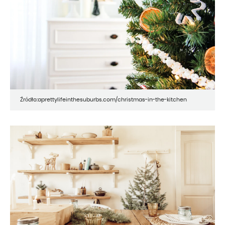
Źródło:aprettylifeinthesuburbs.com/christmas-in-the-kitchen