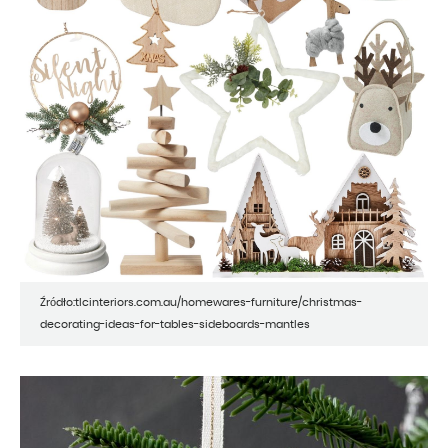
Źródło:tlcinteriors.com.au/homewares-furniture/christmas-
decorating-ideas-for-tables-sideboards-mantles