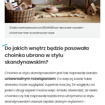
Źródło:marthastewart.com/1534113/how-decorate-wooden-
christmas-tree-scandinavian-style
Do jakich wnętrz będzie pasowała
choinka ubrana w stylu
skandynawskim?
Choinka w stylu skandynawskim jest tak naprawdę bardzo
uniwersalnym rozwiązaniem
. Co więcej, każde takie
drzewko może wyglądać zupełnie inaczej. Ze względu na
jeden i drugi aspekt można więc śmiało stwierdzić, że biała
choinka czy tak naprawdę każda inna utrzymana w stylu
skandynawskim zawsze będzie dobrym wyborem -