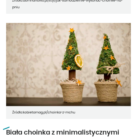
Źródło:domnanowo.pl/styl/jak-samodzielnie-wykonac-choinke-na-
pniu
Źródło:kobietamag.pl/choinka-z-mchu
Biała choinka z minimalistycznymi