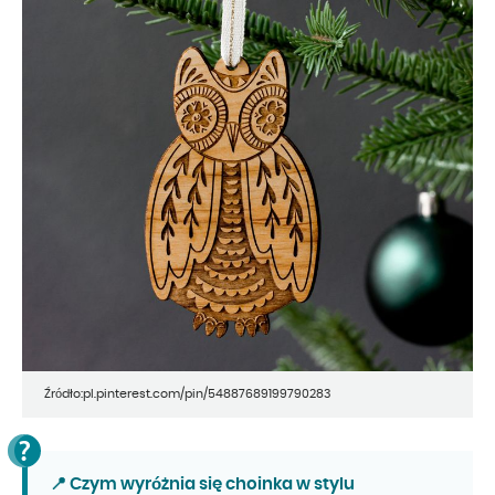
Źródło:pl.pinterest.com/pin/54887689199790283
📍 Czym wyróżnia się choinka w stylu