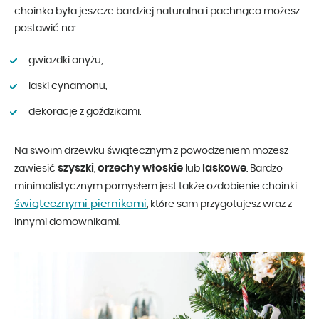
choinka była jeszcze bardziej naturalna i pachnąca możesz
postawić na:
gwiazdki anyżu,
laski cynamonu,
dekoracje z goździkami.
Na swoim drzewku świątecznym z powodzeniem możesz
szyszki
orzechy włoskie
laskowe
zawiesić
,
lub
. Bardzo
minimalistycznym pomysłem jest także ozdobienie choinki
świątecznymi piernikami
, które sam przygotujesz wraz z
innymi domownikami.