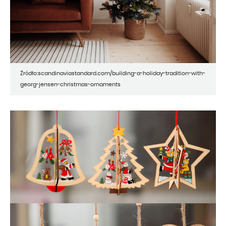
Źródło:scandinaviastandard.com/building-a-holiday-tradition-with-
georg-jensen-christmas-ornaments