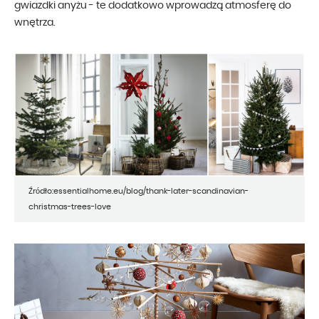
gwiazdki anyżu - te dodatkowo wprowadzą atmosferę do
wnętrza.
Źródło:essentialhome.eu/blog/thank-later-scandinavian-
christmas-trees-love