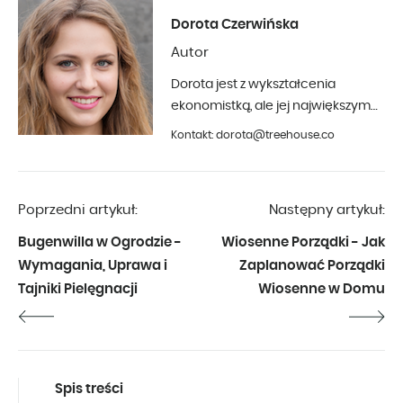
Dorota Czerwińska
Autor
Dorota jest z wykształcenia
ekonomistką, ale jej największym
hobby jest fotografia i aranżacja
Kontakt: dorota@treehouse.co
wnętrz. Z Treehouse współpracuje
od początku 2019 roku.
Poprzedni artykuł:
Następny artykuł:
Bugenwilla w Ogrodzie -
Wiosenne Porządki - Jak
Wymagania, Uprawa i
Zaplanować Porządki
Tajniki Pielęgnacji
Wiosenne w Domu
Spis treści