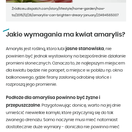
Źródło:eu.dispatch.com/story/lifestyle/home-garden/how-
to/2015/12/26/amaryllis-can-brighten-dreary-january/23494565007
Jakie wymagania ma kwiat amarylis?
jasne stanowiska
Amarylis jest rośliną, która lubi
, nie
powinien być jednak wystawiony na bezpośrednie działanie
promieni słonecznych. Oznacza to, że najlepszym miejscem
dla kwiatu będzie nie parapet, a miejsce w pobliżu np. okna
balkonowego, gdzie firany zasłonią odrobinę słońce i
rozproszą jego promienie.
Podłoże dla amarylisa powinno być żyzne i
przepuszczalne
. Przygotowując donicę, warto na jej dnie
umieścić niewielkie kamyki, które przyczynią się do tak
zwanego drenażu. Samo naczynie musi mieć natomiast
dostatecznie duże wymiary - doniczka nie powinna mieć