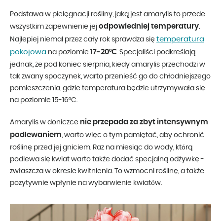
Podstawa w pielęgnacji rośliny, jaką jest amarylis to przede
odpowiedniej temperatury
wszystkim zapewnienie jej
.
temperatura
Najlepiej niemal przez cały rok sprawdza się
pokojowa
17-20ºC
na poziomie
. Specjaliści podkreślają
jednak, że pod koniec sierpnia, kiedy amarylis przechodzi w
tak zwany spoczynek, warto przenieść go do chłodniejszego
pomieszczenia, gdzie temperatura będzie utrzymywała się
na poziomie 15-16ºC.
nie przepada za zbyt intensywnym
Amarylis w doniczce
podlewaniem
, warto więc o tym pamiętać, aby ochronić
roślinę przed jej gniciem. Raz na miesiąc do wody, którą
podlewa się kwiat warto także dodać specjalną odżywkę -
zwłaszcza w okresie kwitnienia. To wzmocni roślinę, a także
pozytywnie wpłynie na wybarwienie kwiatów.