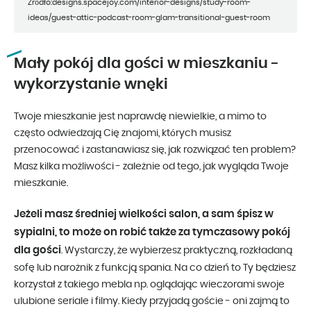
Źródło:designs.spacejoy.com/interior-designs/study-room-
ideas/guest-attic-podcast-room-glam-transitional-guest-room
Mały pokój dla gości w mieszkaniu -
wykorzystanie wnęki
Twoje mieszkanie jest naprawdę niewielkie, a mimo to
często odwiedzają Cię znajomi, których musisz
przenocować i zastanawiasz się, jak rozwiązać ten problem?
Masz kilka możliwości - zależnie od tego, jak wygląda Twoje
mieszkanie.
Jeżeli masz średniej wielkości salon, a sam śpisz w
sypialni, to może on robić także za tymczasowy pokój
dla gości
. Wystarczy, że wybierzesz praktyczną, rozkładaną
sofę lub narożnik z funkcją spania. Na co dzień to Ty będziesz
korzystał z takiego mebla np. oglądając wieczorami swoje
ulubione seriale i filmy. Kiedy przyjadą goście - oni zajmą to