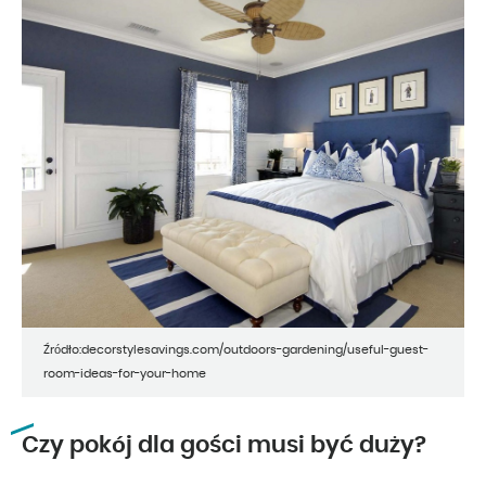
Źródło:decorstylesavings.com/outdoors-gardening/useful-guest-
room-ideas-for-your-home
Czy pokój dla gości musi być duży?