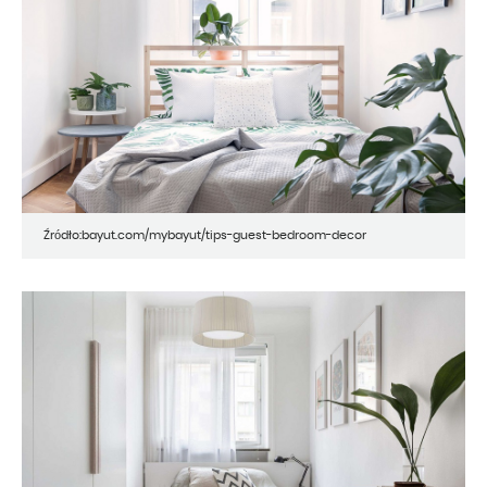
Źródło:bayut.com/mybayut/tips-guest-bedroom-decor