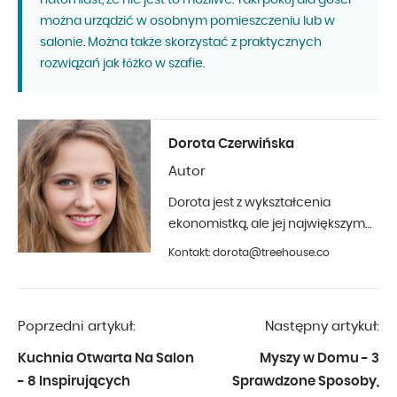
można urządzić w osobnym pomieszczeniu lub w
salonie. Można także skorzystać z praktycznych
rozwiązań jak łóżko w szafie.
Dorota Czerwińska
Autor
Dorota jest z wykształcenia
ekonomistką, ale jej największym
hobby jest fotografia i aranżacja
Kontakt: dorota@treehouse.co
wnętrz. Z Treehouse współpracuje
od początku 2019 roku.
Poprzedni artykuł:
Następny artykuł:
Kuchnia Otwarta Na Salon
Myszy w Domu - 3
- 8 Inspirujących
Sprawdzone Sposoby,