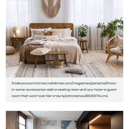
Źródło:economictimes.indiatimes.com/magazines/panache/throw-
in-some-accessories-add-a-seating-area-and-you-have-a-guest-
room-that-wont-look-like-a-dump/articleshow/88259714.cms