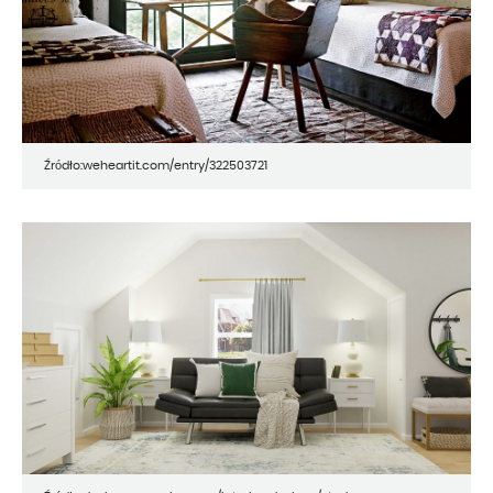
Źródło:weheartit.com/entry/322503721