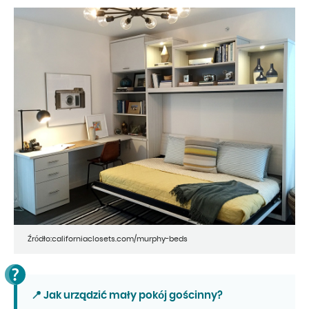
Źródło:californiaclosets.com/murphy-beds
📍 Jak urządzić mały pokój gościnny?