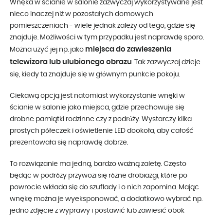
Wnęka w ścianie w salonie zazwyczaj wykorzystywane jest
nieco inaczej niż w pozostałych domowych
pomieszczeniach - wiele jednak zależy od tego, gdzie się
znajduje. Możliwości w tym przypadku jest naprawdę sporo.
miejsca do zawieszenia
Można użyć jej np. jako
telewizora lub ulubionego obrazu
. Tak zazwyczaj dzieje
się, kiedy ta znajduje się w głównym punkcie pokoju.
Ciekawą opcją jest natomiast wykorzystanie wnęki w
ścianie w salonie jako miejsca, gdzie przechowuje się
drobne pamiątki rodzinne czy z podróży. Wystarczy kilka
prostych półeczek i oświetlenie LED dookoła, aby całość
prezentowała się naprawdę dobrze.
To rozwiązanie ma jedną, bardzo ważną zaletę. Często
będąc w podróży przywozi się różne drobiazgi, które po
powrocie wkłada się do szuflady i o nich zapomina. Mając
wnękę można je wyeksponować, a dodatkowo wybrać np.
jedno zdjęcie z wyprawy i postawić lub zawiesić obok