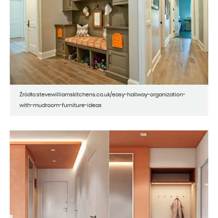
Źródło:stevewilliamskitchens.co.uk/easy-hallway-organization-
with-mudroom-furniture-ideas