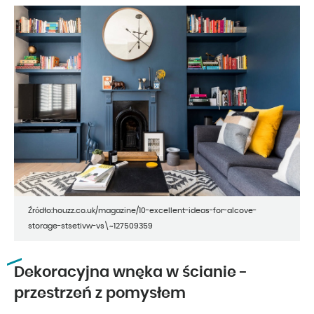
Źródło:houzz.co.uk/magazine/10-excellent-ideas-for-alcove-
storage-stsetivw-vs\~127509359
Dekoracyjna wnęka w ścianie -
przestrzeń z pomysłem