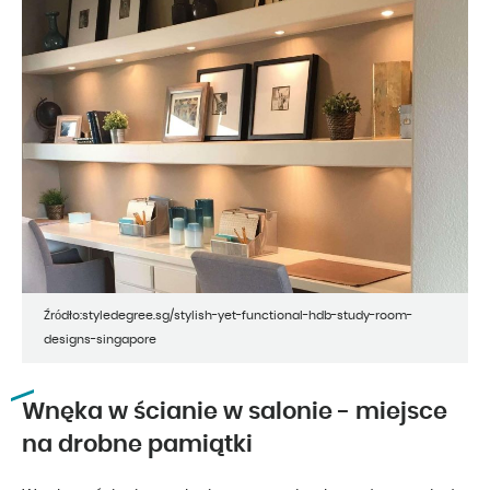
Źródło:styledegree.sg/stylish-yet-functional-hdb-study-room-
designs-singapore
Wnęka w ścianie w salonie - miejsce
na drobne pamiątki