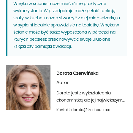
Wnęka w ścianie może mieć różne praktyczne
wykorzystania. W przedpokoju może pełnić funkcję
szafy, w kuchni można stworzyć z niej mini-spiżarkę, a
w sypialni idealnie sprawdzi się na toaletkę. Wnęka w
ścianie może być także wyposażona w półeczki, na
których będziesz przechowywać swoje ulubione
książki czy pamiątki z wakacji.
Dorota Czerwińska
Autor
Dorota jest z wykształcenia
ekonomistką, ale jej największym
hobby jest fotografia i aranżacja
Kontakt: dorota@treehouse.co
wnętrz. Z Treehouse współpracuje
od początku 2019 roku.