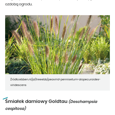
ozdobą ogrodu.
Źródło:ebben.nl/pl/treeebb/peavirid-pennisetum-alopecuroides-
viridescens
Śmiałek darniowy Goldtau
(Deschampsia
cespitosa)