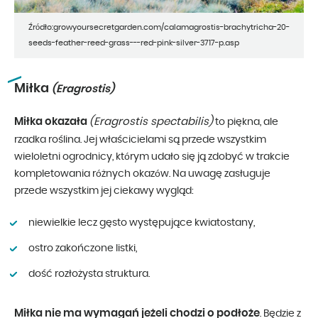
Źródło:growyoursecretgarden.com/calamagrostis-brachytricha-20-
seeds-feather-reed-grass---red-pink-silver-3717-p.asp
Miłka
(Eragrostis)
Miłka okazała
(Eragrostis spectabilis)
to piękna, ale
rzadka roślina. Jej właścicielami są przede wszystkim
wieloletni ogrodnicy, którym udało się ją zdobyć w trakcie
kompletowania różnych okazów. Na uwagę zasługuje
przede wszystkim jej ciekawy wygląd:
niewielkie lecz gęsto występujące kwiatostany,
ostro zakończone listki,
dość rozłożysta struktura.
Miłka nie ma wymagań jeżeli chodzi o podłoże
. Będzie z