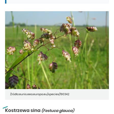
Źródło:eunis.eea.europa.eu/species/190342
Kostrzewa sina
(Festuca glauca)