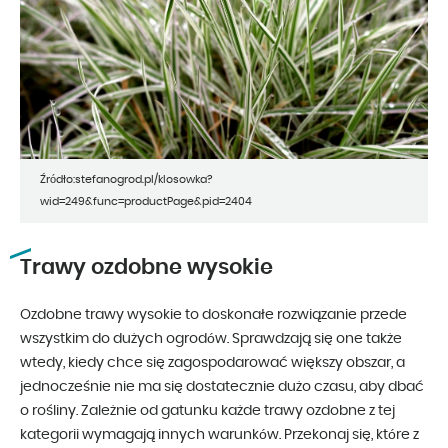
Źródło:stefanogrod.pl/klosowka?
wid=249&func=productPage&pid=2404
Trawy ozdobne wysokie
Ozdobne trawy wysokie to doskonałe rozwiązanie przede
wszystkim do dużych ogrodów. Sprawdzają się one także
wtedy, kiedy chce się zagospodarować większy obszar, a
jednocześnie nie ma się dostatecznie dużo czasu, aby dbać
o rośliny. Zależnie od gatunku każde trawy ozdobne z tej
kategorii wymagają innych warunków. Przekonaj się, które z