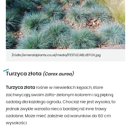
Źródło:/emeraldplants.co.uk/media/FESTUCABLUEFOX.jpg
Turzyca złota
(Carex aurea)
Turzyca złota
rośnie w niewielkich kępach, które
zachwycają swoim żółto-zielonym kolorem i są piękną
ozdobą dla każdego ogrodu. Chociaż nie jest wysoka, to
jednak zwykle wzrasta nieco bardziej niż inne trawy
ozdobne. Może mieć zależnie od warunków do 60 cm
wysokości.