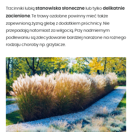
stanowiska słoneczne
delikatnie
Trzcinniki lubią
lub tylko
zacienione
. Te trawy ozdobne powinny mieć także
zapewnioną żyzną glebę z dodatkiem próchnicy. Nie
przepadają natomiast za wilgocią. Przy nadmiernym
podlewaniu są zdecydowanie bardziej narażone na rożnego
rodzaju choroby np. grzybicze.