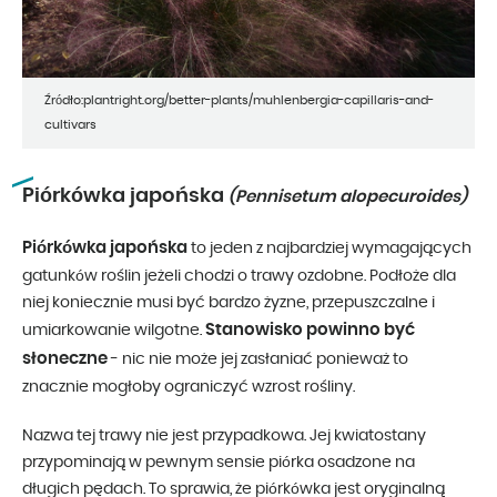
Źródło:plantright.org/better-plants/muhlenbergia-capillaris-and-
cultivars
Piórkówka japońska
(Pennisetum alopecuroides)
Piórkówka japońska
to jeden z najbardziej wymagających
gatunków roślin jeżeli chodzi o trawy ozdobne. Podłoże dla
niej koniecznie musi być bardzo żyzne, przepuszczalne i
Stanowisko powinno być
umiarkowanie wilgotne.
słoneczne
- nic nie może jej zasłaniać ponieważ to
znacznie mogłoby ograniczyć wzrost rośliny.
Nazwa tej trawy nie jest przypadkowa. Jej kwiatostany
przypominają w pewnym sensie piórka osadzone na
długich pędach. To sprawia, że piórkówka jest oryginalną