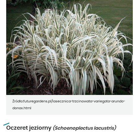
Źródło:futuregardens.pl/lasecznica-trzcinowata-variegata-arundo-
donax.html
Oczeret jeziorny
(Schoenoplectus lacustris)