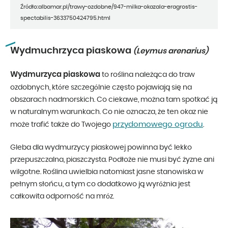
Źródło:albamar.pl/trawy-ozdobne/947-milka-okazala-eragrostis-
spectabilis-3633750424795.html
Wydmuchrzyca piaskowa
(Leymus arenarius)
Wydmurzyca piaskowa
to roślina należąca do traw
ozdobnych, które szczególnie często pojawiają się na
obszarach nadmorskich. Co ciekawe, można tam spotkać ją
w naturalnym warunkach. Co nie oznacza, że ten okaz nie
przydomowego ogrodu
może trafić także do Twojego
.
Gleba dla wydmurzycy piaskowej powinna być lekko
przepuszczalna, piaszczysta. Podłoże nie musi być żyzne ani
wilgotne. Roślina uwielbia natomiast jasne stanowiska w
pełnym słońcu, a tym co dodatkowo ją wyróżnia jest
całkowita odporność na mróz.