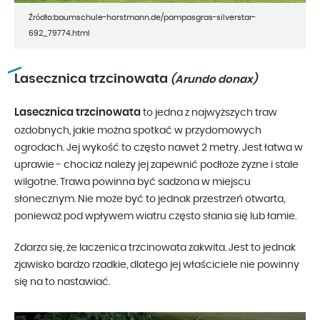
Źródło:baumschule-horstmann.de/pampasgras-silverstar-
692_79774.html
Lasecznica trzcinowata
(Arundo donax)
Lasecznica trzcinowata
to jedna z najwyższych traw
ozdobnych, jakie można spotkać w przydomowych
ogrodach. Jej wykość to często nawet 2 metry. Jest łatwa w
uprawie - chociaż należy jej zapewnić podłoże żyzne i stale
wilgotne. Trawa powinna być sadzona w miejscu
słonecznym. Nie może być to jednak przestrzeń otwarta,
ponieważ pod wpływem wiatru często słania się lub łamie.
Zdarza się, że laczenica trzcinowata zakwita. Jest to jednak
zjawisko bardzo rzadkie, dlatego jej właściciele nie powinny
się na to nastawiać.