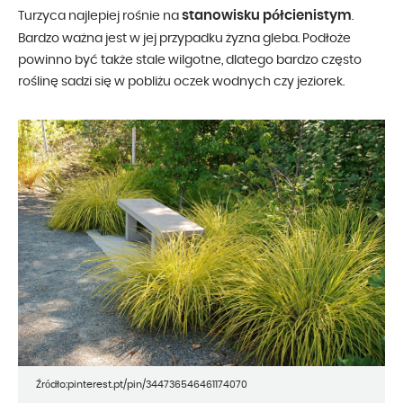
stanowisku półcienistym
Turzyca najlepiej rośnie na
.
Bardzo ważna jest w jej przypadku żyzna gleba. Podłoże
powinno być także stale wilgotne, dlatego bardzo często
roślinę sadzi się w pobliżu oczek wodnych czy jeziorek.
Źródło:pinterest.pt/pin/344736546461174070