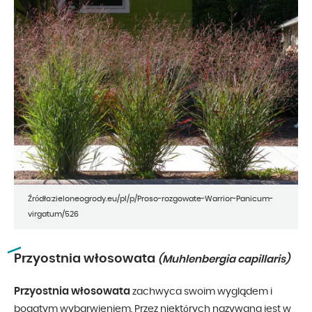
Źródło:zieloneogrody.eu/pl/p/Proso-rozgowate-Warrior-Panicum-
virgatum/526
Przyostnia włosowata
(Muhlenbergia capillaris)
Przyostnia włosowata
zachwyca swoim wyglądem i
bogatym wybarwieniem. Przez niektórych nazywana jest w