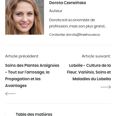
Dorota Czerwińska
Auteur
Dorota est économiste de
profession, mais son plus grand
hobby est la photographie et la
Contactez: dorota@treehouse.co
décoration d'intérieur. Elle est à
Treehouse depuis le début de
l'année 2019.
Article précédent:
Article suivant:
Soins des Plantes Araignées
Lobélie - Culture de la
- Tout sur l'arrosage, la
Fleur, Variétés, Soins et
Propagation et les
Maladies du Lobelia
Avantages
Table des matières