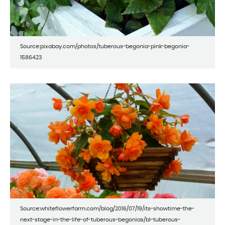
Source:pixabay.com/photos/tuberous-begonia-pink-begonia-
1586423
Source:whiteflowerfarm.com/blog/2016/07/19/its-showtime-the-
next-stage-in-the-life-of-tuberous-begonias/bl-tuberous-