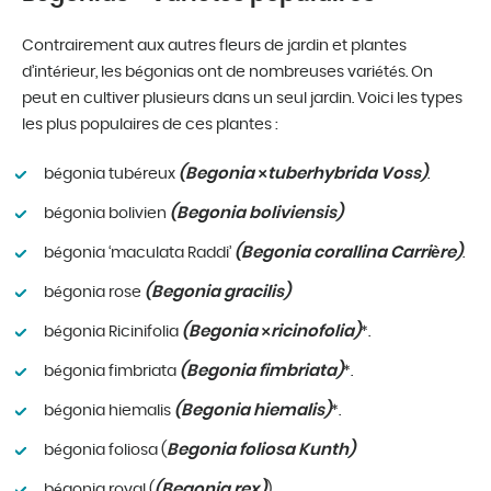
Contrairement aux autres fleurs de jardin et plantes
d’intérieur, les bégonias ont de nombreuses variétés. On
peut en cultiver plusieurs dans un seul jardin. Voici les types
les plus populaires de ces plantes :
(Begonia ×tuberhybrida Voss)
bégonia tubéreux
.
(Begonia boliviensis)
bégonia bolivien
(Begonia corallina Carrière)
bégonia ‘maculata Raddi’
.
(Begonia gracilis)
bégonia rose
(Begonia ×ricinofolia)
bégonia Ricinifolia
*.
(Begonia fimbriata)
bégonia fimbriata
*.
(Begonia hiemalis)
bégonia hiemalis
*.
Begonia foliosa Kunth)
bégonia foliosa (
(Begonia rex)
bégonia royal (
)