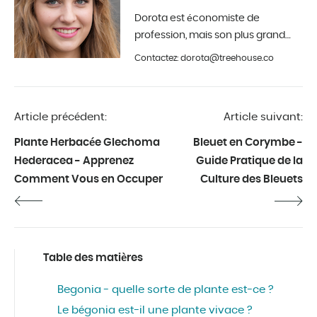
Dorota est économiste de
profession, mais son plus grand
hobby est la photographie et la
Contactez: dorota@treehouse.co
décoration d'intérieur. Elle est à
Treehouse depuis le début de
l'année 2019.
Article précédent:
Article suivant:
Plante Herbacée Glechoma
Bleuet en Corymbe -
Hederacea - Apprenez
Guide Pratique de la
Comment Vous en Occuper
Culture des Bleuets
Table des matières
Begonia - quelle sorte de plante est-ce ?
Le bégonia est-il une plante vivace ?