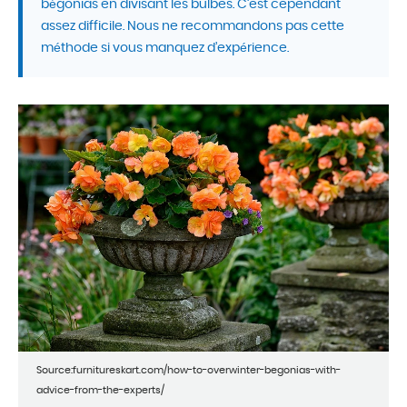
bégonias en divisant les bulbes. C’est cependant
assez difficile. Nous ne recommandons pas cette
méthode si vous manquez d’expérience.
Source:furnitureskart.com/how-to-overwinter-begonias-with-
advice-from-the-experts/