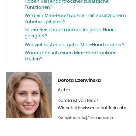
Haben Reisehaartrockner zusätzliche
Funktionen?
Wird ein Mini-Haartrockner mit zusätzlichem
Zubehör geliefert?
Ist ein Reisehaartrockner für jedes Haar
geeignet?
Wie viel kostet ein guter Mini-Haartrockner?
Wann kann ich einen Mini-Haartrockner
kaufen?
Dorota Czerwińska
Autor
Dorota ist von Beruf
Wirtschaftswissenschaftlerin, aber
ihr größtes Hobby ist die Fotografie
Kontakt: dorota@treehouse.co
und Innenarchitektur. Seit Anfang
2019 in Treehouse.