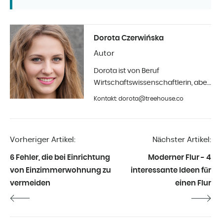
Dorota Czerwińska
Autor
Dorota ist von Beruf
Wirtschaftswissenschaftlerin, aber
ihr größtes Hobby ist die Fotografie
Kontakt: dorota@treehouse.co
und Innenarchitektur. Seit Anfang
2019 in Treehouse.
Vorheriger Artikel:
Nächster Artikel:
6 Fehler, die bei Einrichtung
Moderner Flur - 4
von Einzimmerwohnung zu
interessante Ideen für
vermeiden
einen Flur