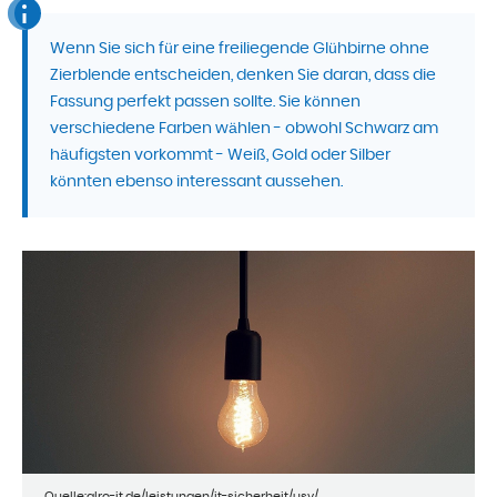
Wenn Sie sich für eine freiliegende Glühbirne ohne
Zierblende entscheiden, denken Sie daran, dass die
Fassung perfekt passen sollte. Sie können
verschiedene Farben wählen - obwohl Schwarz am
häufigsten vorkommt - Weiß, Gold oder Silber
könnten ebenso interessant aussehen.
Quelle:alro-it.de/leistungen/it-sicherheit/usv/