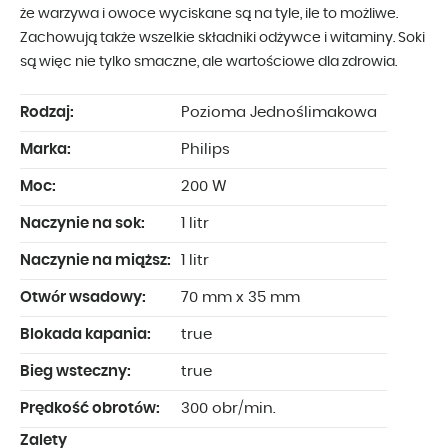
że warzywa i owoce wyciskane są na tyle, ile to możliwe.
Zachowują także wszelkie składniki odżywce i witaminy. Soki
są więc nie tylko smaczne, ale wartościowe dla zdrowia.
Rodzaj:
Pozioma Jednoślimakowa
Marka:
Philips
Moc:
200 W
Naczynie na sok:
1 litr
Naczynie na miąższ:
1 litr
Otwór wsadowy:
70 mm x 35 mm
Blokada kapania:
true
Bieg wsteczny:
true
Prędkość obrotów:
300 obr/min.
Zalety