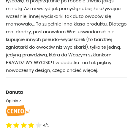
łyżeczkę, a posprzątanie po robocie trwało jakąś
minutę. Aż mi wstyd jak pomyślę sobie, że używając
wcześniej innej wyciskarki tak dużo owoców się
marnowało... To zupełnie inna klasa produktu. Dlatego
moi drodzy, postanowiłam Was uświadomić: nie
kupujcie innych pseudo-wyciskarek (to bardziej
zgniatarki do owoców niż wyciskarki), tylko tę jedną,
jedyną prawdziwą, która da Waszym szklankom
PRAWDZIWY WYCISK! I w dodatku ma tak piękny
nowoczesny design, czego chcieć więcej.
Danuta
Opinia z
4/5