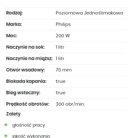
Rodzaj:
Poziomowa Jednoślimakowa
Marka:
Philips
Moc:
200 W
Naczynie na sok:
1 litr
Naczynie na miąższ:
1 litr
Otwór wsadowy:
70 mm
Blokada kapania:
true
Bieg wsteczny:
true
Prędkość obrotów:
300 obr/min.
Zalety
głośność pracy
jakość wykonania