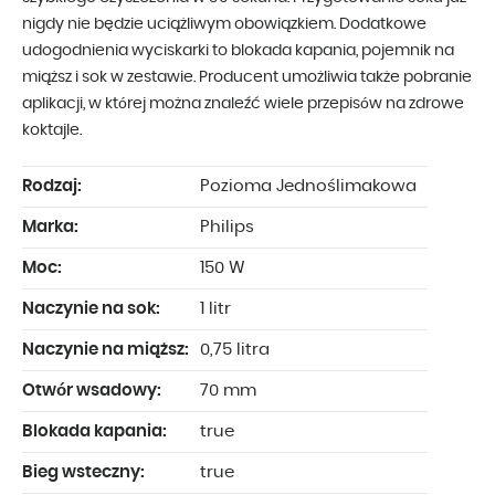
nigdy nie będzie uciążliwym obowiązkiem. Dodatkowe
udogodnienia wyciskarki to blokada kapania, pojemnik na
miąższ i sok w zestawie. Producent umożliwia także pobranie
aplikacji, w której można znaleźć wiele przepisów na zdrowe
koktajle.
Rodzaj:
Pozioma Jednoślimakowa
Marka:
Philips
Moc:
150 W
Naczynie na sok:
1 litr
Naczynie na miąższ:
0,75 litra
Otwór wsadowy:
70 mm
Blokada kapania:
true
Bieg wsteczny:
true