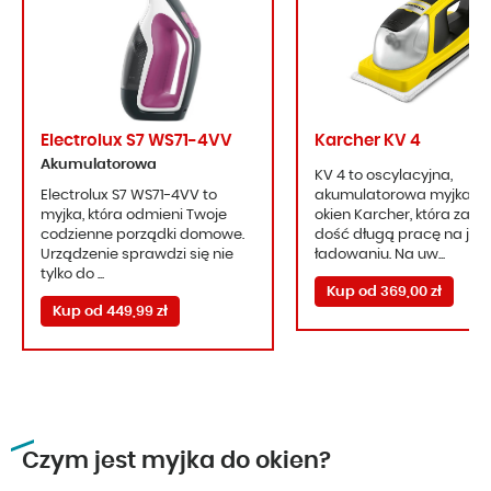
Electrolux S7 WS71-4VV
Karcher KV 4
Akumulatorowa
KV 4 to oscylacyjna,
Electrolux S7 WS71-4VV to
akumulatorowa myjka d
myjka, która odmieni Twoje
okien Karcher, która zap
codzienne porządki domowe.
dość długą pracę na je
Urządzenie sprawdzi się nie
ładowaniu. Na uw...
tylko do ...
Kup od 369,00 zł
Kup od 449,99 zł
Czym jest myjka do okien?