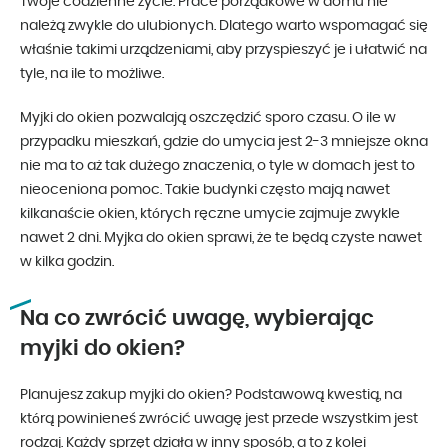
Twoje codzienne życie. Prace porządkowe w domu nie
należą zwykle do ulubionych. Dlatego warto wspomagać się
właśnie takimi urządzeniami, aby przyspieszyć je i ułatwić na
tyle, na ile to możliwe.
Myjki do okien pozwalają oszczędzić sporo czasu. O ile w
przypadku mieszkań, gdzie do umycia jest 2-3 mniejsze okna
nie ma to aż tak dużego znaczenia, o tyle w domach jest to
nieoceniona pomoc. Takie budynki często mają nawet
kilkanaście okien, których ręczne umycie zajmuje zwykle
nawet 2 dni. Myjka do okien sprawi, że te będą czyste nawet
w kilka godzin.
Na co zwrócić uwagę, wybierając
myjki do okien?
Planujesz zakup myjki do okien? Podstawową kwestią, na
którą powinieneś zwrócić uwagę jest przede wszystkim jest
rodzaj. Każdy sprzęt działa w inny sposób, a to z kolei