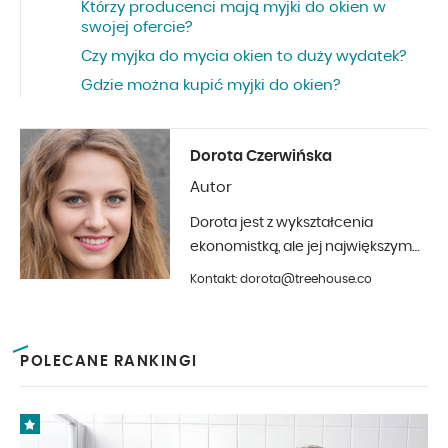
Którzy producenci mają myjki do okien w
swojej ofercie?
Czy myjka do mycia okien to duży wydatek?
Gdzie można kupić myjki do okien?
Dorota Czerwińska
Autor
Dorota jest z wykształcenia
ekonomistką, ale jej największym
hobby jest fotografia i aranżacja
Kontakt: dorota@treehouse.co
wnętrz. Z Treehouse współpracuje
od początku 2019 roku.
POLECANE RANKINGI