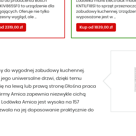
a od producenta Bosch
Lodówka marki Electrolux mod
KIV865SF0 to urządzenie dla
KNT1LF18S1 to sprzęt przeznacz
jących. Oferuje nie tylko
zabudowy kuchennej. Urządzen
esny wygląd, ale ...
wyposażone jest w ...
d 2319,00 zł
Kup od 1839,00 zł
ny do wygodnej zabudowy kuchennej.
 jego uniwersalne drzwi, dzięki temu
ę na lewą lub prawą stronę.Głośna praca
 firmy Amica zapewnia niezwykle cichą
u. Lodówka Amica jest wysoka na 157
ozwala na jej dopasowanie praktycznie do