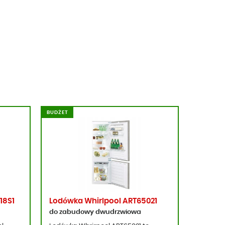
BUDŻET
18S1
Lodówka Whirlpool ART65021
do zabudowy dwudrzwiowa