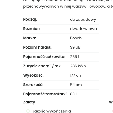
przechowywanych w niej warzyw i owoców, a ta
Rodzaj:
do zabudowy
Rozmiar:
dwudrzwiowa
Marka:
Bosch
Poziom hałasu:
39 dB
Pojemność całkowita:
265 L
Zużycie energii / rok:
286 kWh
Wysokość:
177 cm
Szerokość:
54 cm
Pojemność zamrażarki:
83 L
Zalety
W
jakość wykończenia