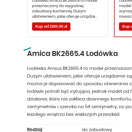
Lodówka Amica BK2665.4 to model
Lodówk
przeznaczony do wygodnej
model 
zabudowy kuchennej. Dużym
wymaga
ułatwieniem, jakie oferuje urządze...
nowocz
Kup od 1289,00 zł
Kup o
Amica BK2665.4 Lodówka
Lodówka Amica BK2665.4 to model przeznaczo
Dużym ułatwieniem, jakie oferuje urządzenie są
można je dopasować do sposobu otwierania si
lodówki potrafi być irytująca, jednak model od
działanie, które nie zakłóca dziennego komfort
centymetrów i szeroka na 54 centymetry, co p
każdego wnętrza bez większych przeszkód.
Rodzaj:
do zabudowy