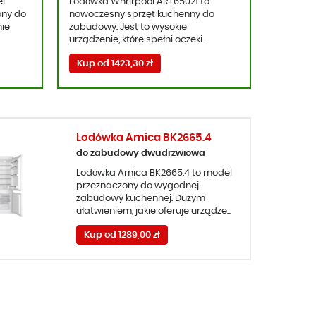
el
Lodówka Whrirpool ART65021 to
ony do
nowoczesny sprzęt kuchenny do
ie
zabudowy. Jest to wysokie
urządzenie, które spełni oczeki...
Kup od 1423,30 zł
Lodówka Amica BK2665.4
do zabudowy dwudrzwiowa
Lodówka Amica BK2665.4 to model
przeznaczony do wygodnej
zabudowy kuchennej. Dużym
ułatwieniem, jakie oferuje urządze...
Kup od 1289,00 zł