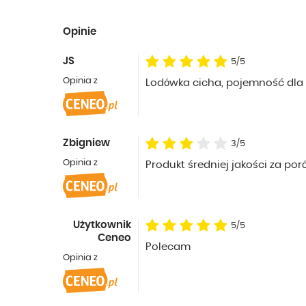
Opinie
JS
5/5
Opinia z
Lodówka cicha, pojemność dla 
Zbigniew
3/5
Opinia z
Produkt średniej jakości za po
Użytkownik
5/5
Ceneo
Polecam
Opinia z