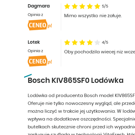
Dagmara
5/5
Opinia z
Mimo wszystko nie żałuje.
Lotek
4/5
Opinia z
Oby pochodzila wiecej niz wcze
Bosch KIV865SF0 Lodówka
Lodówka od producenta Bosch model KIV865SF
Oferuje nie tylko nowoczesny wygląd, ale prze
można liczyć w trakcie jej użytkowania. W lodó
wpływa na dodatkowe oszczędności. Specjalni
butelkach skutecznie chroni przed ich wypadni
zasługuje szuflada w technologii VitaFresh, k