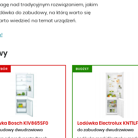
wagę nad tradycyjnym rozwiązaniem, jakim
lodówka do zabudowy, na którą warto się
rto wiedzieć na temat urządzeń.
h!
wy
YBÓR
BUDŻET
ka Bosch KIV865SF0
Lodówka Electrolux KNT1LF
budowy dwudrzwiowa
do zabudowy dwudrzwiowa