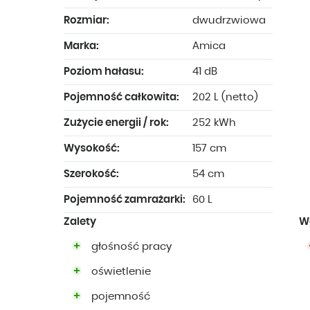
Rozmiar:
dwudrzwiowa
Marka:
Amica
Poziom hałasu:
41 dB
Pojemność całkowita:
202 L (netto)
Zużycie energii / rok:
252 kWh
Wysokość:
157 cm
Szerokość:
54 cm
Pojemność zamrażarki:
60 L
Zalety
W
głośność pracy
oświetlenie
pojemność