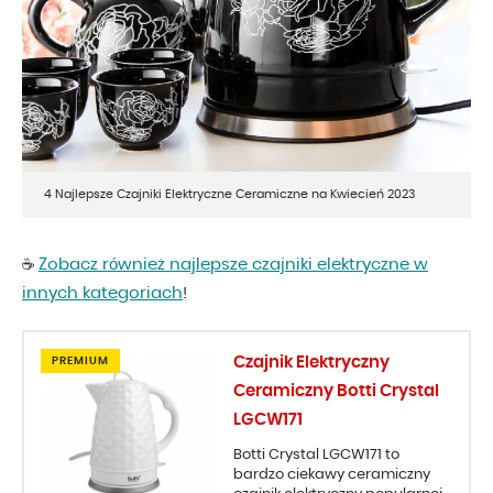
4 Najlepsze Czajniki Elektryczne Ceramiczne na Kwiecień 2023
Zobacz również najlepsze czajniki elektryczne w
☕
innych kategoriach
!
Czajnik Elektryczny
PREMIUM
Ceramiczny Botti Crystal
LGCW171
Botti Crystal LGCW171 to
bardzo ciekawy ceramiczny