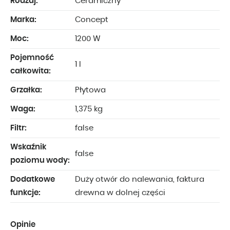
Rodzaj:
Ceramiczny
Marka:
Concept
Moc:
1200 W
Pojemność
1 l
całkowita:
Grzałka:
Płytowa
Waga:
1,375 kg
Filtr:
false
Wskaźnik
false
poziomu wody:
Dodatkowe
Duży otwór do nalewania, faktura
funkcje:
drewna w dolnej części
Opinie