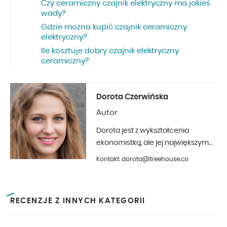
Czy ceramiczny czajnik elektryczny ma jakieś
wady?
Gdzie można kupić czajnik ceramiczny
elektryczny?
Ile kosztuje dobry czajnik elektryczny
ceramiczny?
Dorota Czerwińska
Autor
Dorota jest z wykształcenia
ekonomistką, ale jej największym
hobby jest fotografia i aranżacja
Kontakt: dorota@treehouse.co
wnętrz. Z Treehouse współpracuje
od początku 2019 roku.
RECENZJE Z INNYCH KATEGORII