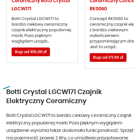
Ceramiczny Botti Crystal
Ceramiczny Concept
LGCW171
RK0060
Botti Crystal LGCW171 to
Concept RK0060 to
bardzo ciekawy ceramiczny
ceramiczny czajnik elekt
czajnik elektryczny popularnej
z bardzo ciekawym
marki. Poza pięknym
wykończeniem
wyglądem urządz...
przypominającym drewn
Jest to urząd...
Kup od 109,00 zł
Kup od 171,99 zł
Botti Crystal LGCW171 Czajnik
Elektryczny Ceramiczny
Botti Crystal LGCW171 to bardzo ciekawy ceramiczny czajnik
elektryczny popularnej marki. Poza pięknym wyglądem
urządzenie wyróżnia także doskonała funkcjonalność. Sprzęt
ma pojemność prawie 2 litry, co umożliwia przygotowanie