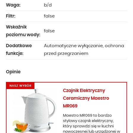
Waga:
b/d
Filtr:
false
Wskaźnik
false
poziomu wody:
Dodatkowe
Automatyczne wyłączanie, ochrona
funkcje:
przed przegrzaniem
Opinie
NASZ WYBÓR
Czajnik Elektryczny
Ceramiczny Maestro
MR069
Maestro MR069 to bardzo
stylowy czajnik elektryczny,
który sprawdzi się w kuchni
nowoczesnej lub urządzonej w