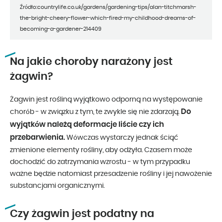
Źródło:countrylife.co.uk/gardens/gardening-tips/alan-titchmarsh-
the-bright-cheery-flower-which-fired-my-childhood-dreams-of-
becoming-a-gardener-214409
Na jakie choroby narażony jest
żagwin?
Żagwin jest rośliną wyjątkowo odporną na występowanie
Do
chorób - w związku z tym, te zwykle się nie zdarzają.
wyjątków należą deformacje liście czy ich
przebarwienia.
Wówczas wystarczy jednak ściąć
zmienione elementy rośliny, aby odżyła. Czasem może
dochodzić do zatrzymania wzrostu - w tym przypadku
ważne będzie natomiast przesadzenie rośliny i jej nawożenie
substancjami organicznymi.
Czy żagwin jest podatny na