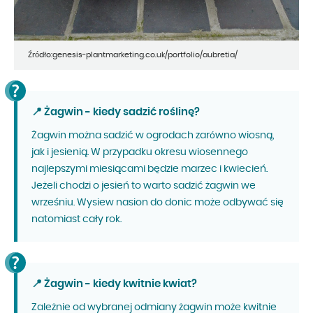
Źródło:genesis-plantmarketing.co.uk/portfolio/aubretia/
📍 Żagwin - kiedy sadzić roślinę?
Żagwin można sadzić w ogrodach zarówno wiosną,
jak i jesienią. W przypadku okresu wiosennego
najlepszymi miesiącami będzie marzec i kwiecień.
Jeżeli chodzi o jesień to warto sadzić żagwin we
wrześniu. Wysiew nasion do donic może odbywać się
natomiast cały rok.
📍 Żagwin - kiedy kwitnie kwiat?
Zależnie od wybranej odmiany żagwin może kwitnie