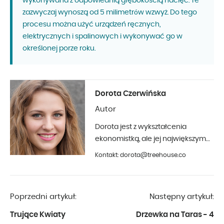
wykonywana z odpowiednią głębokością nacięć. Te
zazwyczaj wynoszą od 5 milimetrów wzwyż. Do tego
procesu można użyć urządzeń ręcznych,
elektrycznych i spalinowych i wykonywać go w
określonej porze roku.
Dorota Czerwińska
Autor
Dorota jest z wykształcenia
ekonomistką, ale jej największym
hobby jest fotografia i aranżacja
Kontakt: dorota@treehouse.co
wnętrz. Z Treehouse współpracuje
od początku 2019 roku.
Poprzedni artykuł:
Następny artykuł:
Trujące Kwiaty
Drzewka na Taras - 4