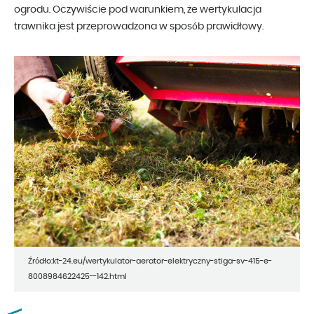
ogrodu. Oczywiście pod warunkiem, że wertykulacja
trawnika jest przeprowadzona w sposób prawidłowy.
Źródło:kt-24.eu/wertykulator-aerator-elektryczny-stiga-sv-415-e-
8008984622425--142.html