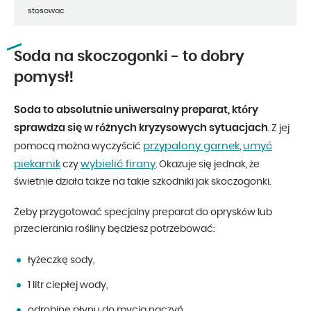
stosowac
Soda na skoczogonki - to dobry
pomysł!
Soda to absolutnie uniwersalny preparat, który
sprawdza się w różnych kryzysowych sytuacjach
. Z jej
przypalony garnek
umyć
pomocą można wyczyścić
,
piekarnik
wybielić firany
czy
. Okazuje się jednak, że
świetnie działa także na takie szkodniki jak skoczogonki.
Żeby przygotować specjalny preparat do oprysków lub
przecierania rośliny będziesz potrzebować:
łyżeczkę sody,
1 litr ciepłej wody,
odrobinę płynu do mycia naczyń,