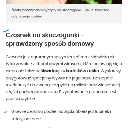
Źródło:magazyndom.pl/czym-sa-skoczogonki-i-jak-je-zwalczac-
gdy-atakuja-rosliny
Czosnek na skoczogonki -
sprawdzony sposób domowy
Czosnek jest ogromnym sprzymierzeńcem człowieka nie
tylko w walce z chorobowymi wirusami, które pojawiają się u
likwidacji szkodników roślin
niego, ale także w
. Wystarczy
przygotować specjalny wywar na jego bazie, następnie
rozcieńczyć do z wodą i rozpylić na roślinie oraz wierzchniej
części podłoża w doniczce. Przygotowanie preparatu jest
proste i szybkie.
Główkę czosnku podziel na ząbki, obierz je z łupinek i
zetrzyj na tarce.