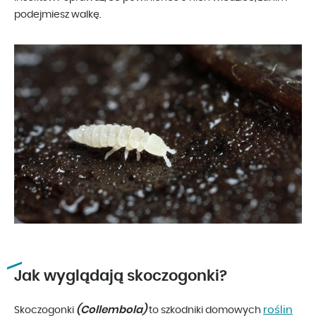
podejmiesz walkę.
Jak wyglądają skoczogonki?
(Collembola)
roślin
Skoczogonki
to szkodniki domowych