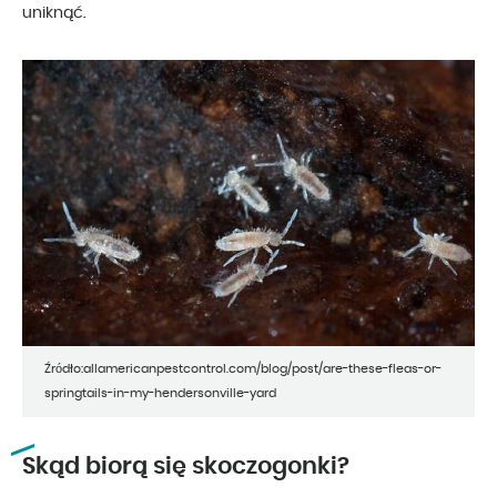
uniknąć.
Źródło:allamericanpestcontrol.com/blog/post/are-these-fleas-or-
springtails-in-my-hendersonville-yard
Skąd biorą się skoczogonki?