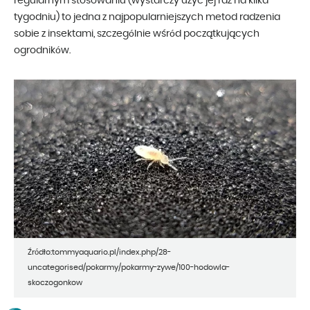
regularnym stosowaniu (wystarczy użyć jej raz na kilka
tygodniu) to jedna z najpopularniejszych metod radzenia
sobie z insektami, szczególnie wśród początkujących
ogrodników.
Źródło:tommyaquario.pl/index.php/28-
uncategorised/pokarmy/pokarmy-zywe/100-hodowla-
skoczogonkow