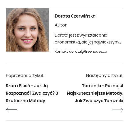
Dorota Czerwińska
Autor
Dorota jest z wykształcenia
ekonomistką, ale jej największym
hobby jest fotografia i aranżacja
Kontakt: dorota@treehouse.co
wnętrz. Z Treehouse współpracuje
od początku 2019 roku.
Poprzedni artykuł:
Następny artykuł:
Szara Pleśń - Jak Ją
Tarczniki - Poznaj 4
Rozpoznać i Zwalczyć? 3
Najskuteczniejsze Metody,
Skuteczne Metody
Jak Zwalczyć Tarczniki