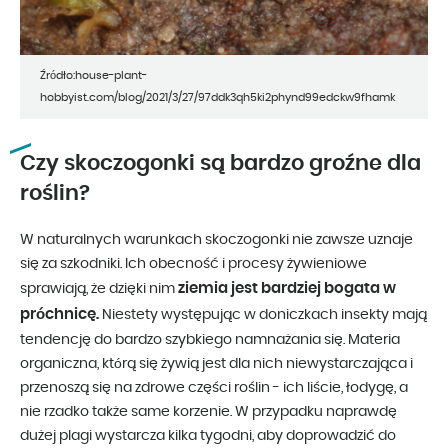
Źródło:house-plant-
hobbyist.com/blog/2021/3/27/97ddk3qh5ki2phynd99edckw9fhamk
Czy skoczogonki są bardzo groźne dla
roślin?
W naturalnych warunkach skoczogonki nie zawsze uznaje
się za szkodniki. Ich obecność i procesy żywieniowe
ziemia jest bardziej bogata w
sprawiają, że dzięki nim
próchnicę.
Niestety występując w doniczkach insekty mają
tendencję do bardzo szybkiego namnażania się. Materia
organiczna, którą się żywią jest dla nich niewystarczająca i
przenoszą się na zdrowe części roślin - ich liście, łodygę, a
nie rzadko także same korzenie. W przypadku naprawdę
dużej plagi wystarcza kilka tygodni, aby doprowadzić do