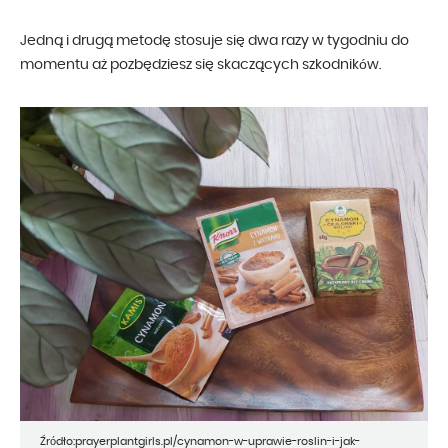
Jedną i drugą metodę stosuje się dwa razy w tygodniu do
momentu aż pozbędziesz się skaczących szkodników.
Źródło:prayerplantgirls.pl/cynamon-w-uprawie-roslin-i-jak-