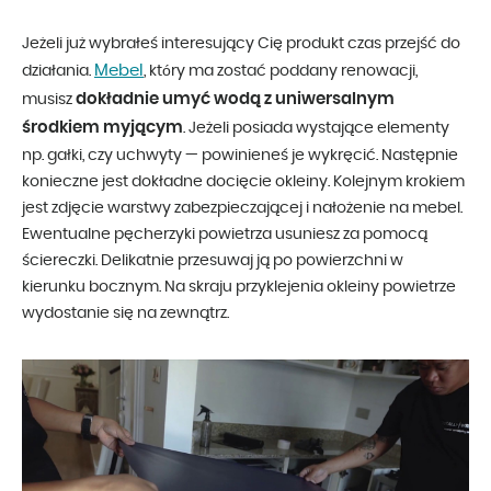
Jeżeli już wybrałeś interesujący Cię produkt czas przejść do
Mebel
działania.
, który ma zostać poddany renowacji,
dokładnie umyć wodą z uniwersalnym
musisz
środkiem myjącym
. Jeżeli posiada wystające elementy
np. gałki, czy uchwyty — powinieneś je wykręcić. Następnie
konieczne jest dokładne docięcie okleiny. Kolejnym krokiem
jest zdjęcie warstwy zabezpieczającej i nałożenie na mebel.
Ewentualne pęcherzyki powietrza usuniesz za pomocą
ściereczki. Delikatnie przesuwaj ją po powierzchni w
kierunku bocznym. Na skraju przyklejenia okleiny powietrze
wydostanie się na zewnątrz.