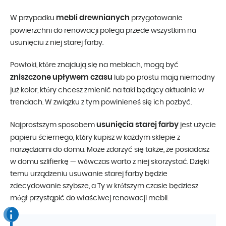
mebli drewnianych
W przypadku
przygotowanie
powierzchni do renowacji polega przede wszystkim na
usunięciu z niej starej farby.
Powłoki, które znajdują się na meblach, mogą być
zniszczone upływem
czasu
lub po prostu mają niemodny
już kolor, który chcesz zmienić na taki będący aktualnie w
trendach. W związku z tym powinieneś się ich pozbyć.
usunięcia starej farby
Najprostszym sposobem
jest użycie
papieru ściernego, który kupisz w każdym sklepie z
narzędziami do domu. Może zdarzyć się także, że posiadasz
w domu szlifierkę — wówczas warto z niej skorzystać. Dzięki
temu urządzeniu usuwanie starej farby będzie
zdecydowanie szybsze, a Ty w krótszym czasie będziesz
mógł przystąpić do właściwej renowacji mebli.