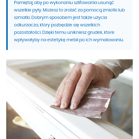
Pamiętaj, aby po wykonaniu szlifowania usunąć
wszelkie pyły. Możesz to zrobić za pomocą zmiotki lub
szmatki. Dobrym sposobem jest także użycia
odkurzacza, który pozbędzie się wszelkich
pozostałości. Dzięki temu unikniesz grudek, które
wpływałyby na estetykę mebli po ich wymalowaniu.