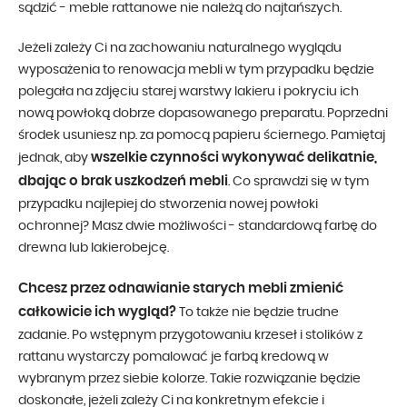
sądzić - meble rattanowe nie należą do najtańszych.
Jeżeli zależy Ci na zachowaniu naturalnego wyglądu
wyposażenia to renowacja mebli w tym przypadku będzie
polegała na zdjęciu starej warstwy lakieru i pokryciu ich
nową powłoką dobrze dopasowanego preparatu. Poprzedni
środek usuniesz np. za pomocą papieru ściernego. Pamiętaj
wszelkie czynności wykonywać delikatnie,
jednak, aby
dbając o brak uszkodzeń mebli
. Co sprawdzi się w tym
przypadku najlepiej do stworzenia nowej powłoki
ochronnej? Masz dwie możliwości - standardową farbę do
drewna lub lakierobejcę.
Chcesz przez odnawianie starych mebli zmienić
całkowicie ich wygląd?
To także nie będzie trudne
zadanie. Po wstępnym przygotowaniu krzeseł i stolików z
rattanu wystarczy pomalować je farbą kredową w
wybranym przez siebie kolorze. Takie rozwiązanie będzie
doskonałe, jeżeli zależy Ci na konkretnym efekcie i