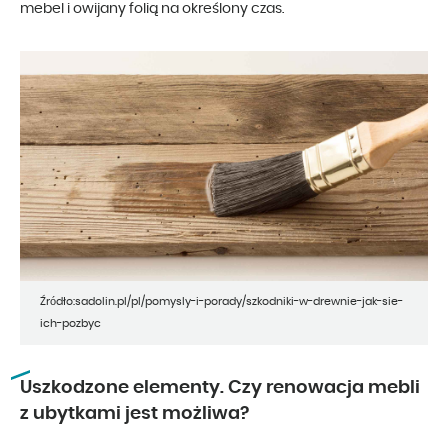
mebel i owijany folią na określony czas.
Źródło:sadolin.pl/pl/pomysly-i-porady/szkodniki-w-drewnie-jak-sie-
ich-pozbyc
Uszkodzone elementy. Czy renowacja mebli
z ubytkami jest możliwa?