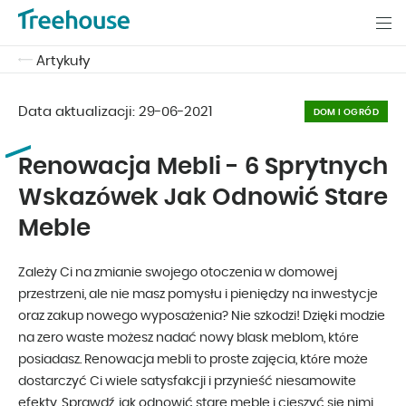
Artykuły
Data aktualizacji:
29-06-2021
DOM I OGRÓD
Renowacja Mebli - 6 Sprytnych
Wskazówek Jak Odnowić Stare
Meble
Zależy Ci na zmianie swojego otoczenia w domowej
przestrzeni, ale nie masz pomysłu i pieniędzy na inwestycje
oraz zakup nowego wyposażenia? Nie szkodzi! Dzięki modzie
na zero waste możesz nadać nowy blask meblom, które
posiadasz. Renowacja mebli to proste zajęcia, które może
dostarczyć Ci wiele satysfakcji i przynieść niesamowite
efekty. Sprawdź, jak odnowić stare meble i cieszyć się nimi