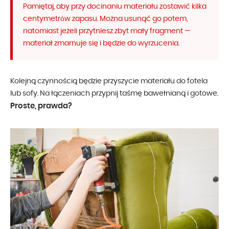
Pamiętaj, aby przy docinaniu materiału zostawić kilka
centymetrów zapasu. Można usunąć go potem,
natomiast jeżeli przytniesz zbyt mały fragment —
materiał zmarnuje się i będzie do wyrzucenia.
Kolejną czynnością będzie przyszycie materiału do fotela
lub sofy. Na łączeniach przypnij taśmę bawełnianą i gotowe.
Proste, prawda?