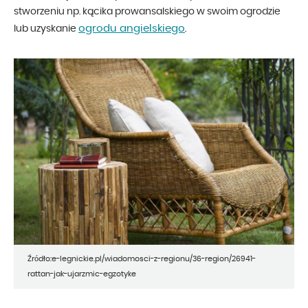
stworzeniu np. kącika prowansalskiego w swoim ogrodzie
ogrodu angielskiego
lub uzyskanie
.
Źródło:e-legnickie.pl/wiadomosci-z-regionu/36-region/26941-
rattan-jak-ujarzmic-egzotyke