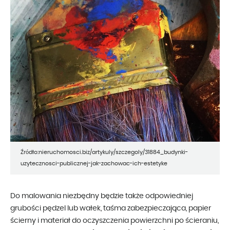
Źródło:nieruchomosci.biz/artykuly/szczegoly/31884_budynki-
uzytecznosci-publicznej-jak-zachowac-ich-estetyke
Do malowania niezbędny będzie także odpowiedniej
grubości pędzel lub wałek, taśma zabezpieczająca, papier
ścierny i materiał do oczyszczenia powierzchni po ścieraniu,