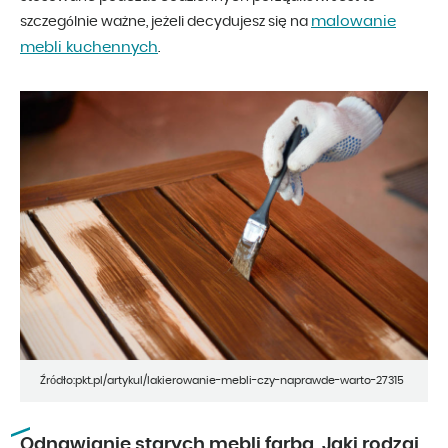
malowanie
szczególnie ważne, jeżeli decydujesz się na
mebli kuchennych
.
Źródło:pkt.pl/artykul/lakierowanie-mebli-czy-naprawde-warto-27315
Odnawianie starych mebli farbą. Jaki rodzaj