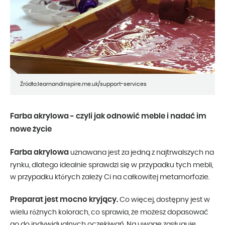
Źródło:learnandinspire.me.uk/support-services
Farba akrylowa - czyli jak odnowić meble i nadać im
nowe życie
Farba akrylowa
uznawana jest za jedną z najtrwalszych na
rynku, dlatego idealnie sprawdzi się w przypadku tych mebli,
w przypadku których zależy Ci na całkowitej metamorfozie.
Preparat jest mocno kryjący.
Co więcej, dostępny jest w
wielu różnych kolorach, co sprawia, że możesz dopasować
go do indywidualnych oczekiwań. Na uwagę zasługuję