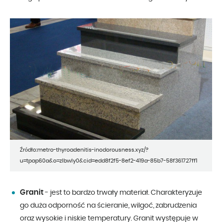
Źródło:metro-thyroadenitis-inodorousness.xyz/?
u=tpap60a&o=zlbwly0&cid=edd8f2f5-8ef2-419a-85b7-58f361727ff1
Granit
- jest to bardzo trwały materiał. Charakteryzuje
go duża odporność na ścieranie, wilgoć, zabrudzenia
oraz wysokie i niskie temperatury. Granit występuje w