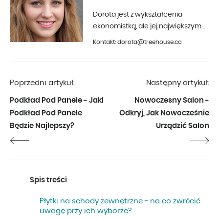
Dorota jest z wykształcenia
ekonomistką, ale jej największym
hobby jest fotografia i aranżacja
Kontakt: dorota@treehouse.co
wnętrz. Z Treehouse współpracuje
od początku 2019 roku.
Poprzedni artykuł:
Następny artykuł:
Podkład Pod Panele - Jaki
Nowoczesny Salon -
Podkład Pod Panele
Odkryj, Jak Nowocześnie
Będzie Najlepszy?
Urządzić Salon
Spis treści
Płytki na schody zewnętrzne - na co zwrócić
uwagę przy ich wyborze?