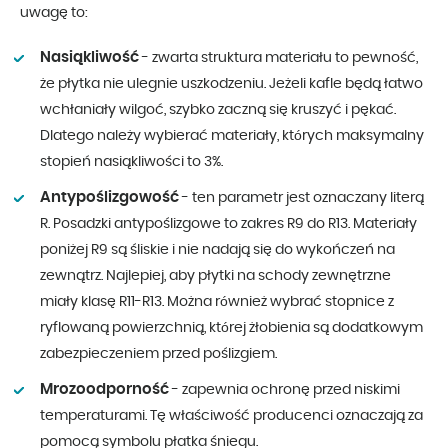
uwagę to:
Nasiąkliwość
- zwarta struktura materiału to pewność,
że płytka nie ulegnie uszkodzeniu. Jeżeli kafle będą łatwo
wchłaniały wilgoć, szybko zaczną się kruszyć i pękać.
Dlatego należy wybierać materiały, których maksymalny
stopień nasiąkliwości to 3%.
Antypoślizgowość
- ten parametr jest oznaczany literą
R. Posadzki antypoślizgowe to zakres R9 do R13. Materiały
poniżej R9 są śliskie i nie nadają się do wykończeń na
zewnątrz. Najlepiej, aby płytki na schody zewnętrzne
miały klasę R11-R13. Można również wybrać stopnice z
ryflowaną powierzchnią, której żłobienia są dodatkowym
zabezpieczeniem przed poślizgiem.
Mrozoodporność
- zapewnia ochronę przed niskimi
temperaturami. Tę właściwość producenci oznaczają za
pomocą symbolu płatka śniegu.