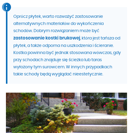
Oprócz płytek, warto rozważyć zastosowanie
alternatywnych materiałów do wykończenia
schodów. Dobrym rozwiązaniem może być
zastosowanie kostki brukowej
, która jest tańsza od
płytek, a także odporna na uszkodzenia i ścieranie.
Kostka powinna być jednak stosowana wówczas, gdy
przy schodach znajduje się ścieżka lub taras
wyłożony tym surowcem. W innych przypadkach
takie schody będą wyglądać nieestetycznie.