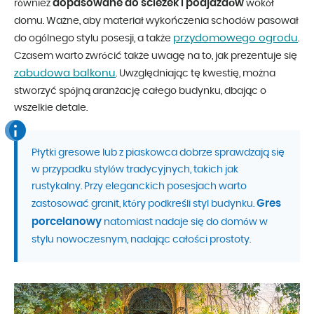
dopasowane do ścieżek i podjazdów
również
wokół
domu. Ważne, aby materiał wykończenia schodów pasował
przydomowego ogrodu
do ogólnego stylu posesji, a także
.
Czasem warto zwrócić także uwagę na to, jak prezentuje się
zabudowa balkonu
. Uwzględniając tę kwestię, można
stworzyć spójną aranżację całego budynku, dbając o
wszelkie detale.
Płytki gresowe lub z piaskowca dobrze sprawdzają się
w przypadku stylów tradycyjnych, takich jak
rustykalny. Przy eleganckich posesjach warto
Gres
zastosować granit, który podkreśli styl budynku.
porcelanowy
natomiast nadaje się do domów w
stylu nowoczesnym, nadając całości prostoty.