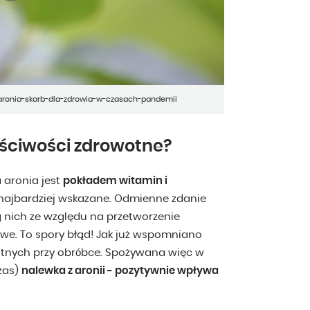
-aronia-skarb-dla-zdrowia-w-czasach-pandemii
aściwości zdrowotne?
 aronia jest
pokładem witamin i
najbardziej wskazane. Odmienne zdanie
g nich ze względu na przetworzenie
we. To spory błąd! Jak już wspomniano
otnych przy obróbce. Spożywana więc w
czas)
nalewka z aronii - pozytywnie wpływa