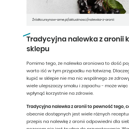
Źródło:ursynow-ame.pl/aktualnosci/nalewka-z-aronii
Tradycyjna nalewka z aronii 
sklepu
Pomimo tego, że nalewka aroniowa to dość pop
warto iść w tym przypadku na łatwiznę. Dlacze
kupić w sklepie nie ma nic wspólnego ze zdro
wiele ulepszaczy smaku i zapachu - może więc 
wpłynąć korzystnie na zdrowie.
Tradycyjna nalewka z aronii to pewność tego, co
obecnie dostępnych jest wiele różnych receptu
przepis na nalewkę z aronii odpowiedni dla s