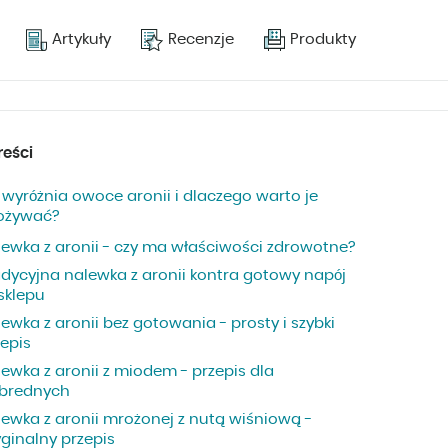
Artykuły
Recenzje
Produkty
reści
 wyróżnia owoce aronii i dlaczego warto je
ożywać?
lewka z aronii - czy ma właściwości zdrowotne?
adycyjna nalewka z aronii kontra gotowy napój
sklepu
ewka z aronii bez gotowania - prosty i szybki
zepis
ewka z aronii z miodem - przepis dla
brednych
lewka z aronii mrożonej z nutą wiśniową -
ginalny przepis