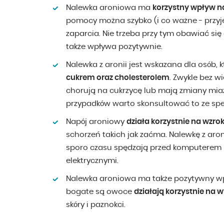
Nalewka aroniowa ma
korzystny wpływ n
pomocy można szybko (i co ważne - przy
zaparcia. Nie trzeba przy tym obawiać się
także wpływa pozytywnie.
Nalewka z aronii jest wskazana dla osób, 
cukrem oraz cholesterolem
. Zwykle bez w
chorują na cukrzycę lub mają zmiany mia
przypadków warto skonsultować to ze spec
Napój aroniowy
działa korzystnie na wzro
schorzeń takich jak zaćma. Nalewkę z aroni
sporo czasu spędzają przed komputerem l
elektrycznymi.
Nalewka aroniowa ma także pozytywny wpł
bogate są owoce
działają korzystnie na 
skóry i paznokci.