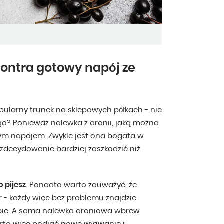
kontra gotowy napój ze
ularny trunek na sklepowych półkach - nie
go? Ponieważ nalewka z aronii, jaką można
wym napojem. Zwykle jest ona bogata w
zdecydowanie bardziej zaszkodzić niż
 pijesz
. Ponadto warto zauważyć, że
r - każdy więc bez problemu znajdzie
iebie. A sama nalewka aroniowa wbrew