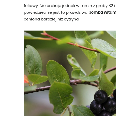
foliowy. Nie brakuje jednak witamin z gruby B2 i
powiedzieć, że jest to prawdziwa
bomba wita
ceniona bardziej niż cytryna.