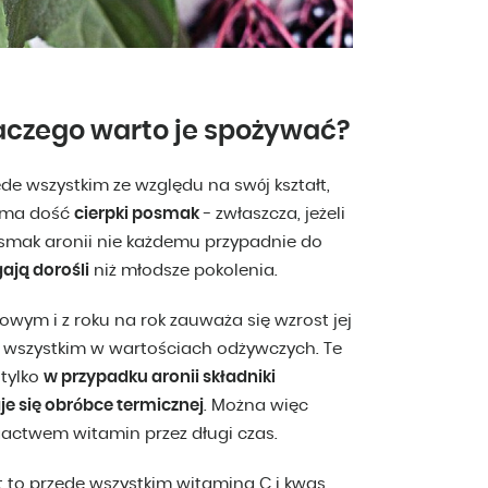
laczego warto je spożywać?
de wszystkim ze względu na swój kształt,
n ma dość
cierpki posmak
- zwłaszcza, jeżeli
o smak aronii nie każdemu przypadnie do
ają dorośli
niż młodsze pokolenia.
ym i z roku na rok zauważa się wzrost jej
e wszystkim w wartościach odżywczych. Te
 tylko
w przypadku aronii składniki
je się obróbce termicznej
. Można więc
ogactwem witamin przez długi czas.
t to przede wszystkim witamina C i kwas