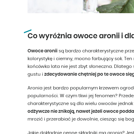
Co wyróżnia owoce aronii i d
Owoce aronii
są bardzo charakterystyczne prze
kolorystykę i ciemny, mocno farbujący sok. Te
końcówka lata nie jest zbyt słoneczna. Dlateg
gustu i
zdecydowanie chętniej po te owoce sięg
Aronia jest bardzo popularnym krzewem ogrodow
popularności. W czym tkwi jej fenomen? Przed
charakterystyczne są dla wielu owoców jednak
odżywcze nie znikają, nawet jeżeli owoce podda
mrozić i przerabiać je dowolnie, ciesząc się b
Jakie dokładnie cenne składniki ma aronia? Jes