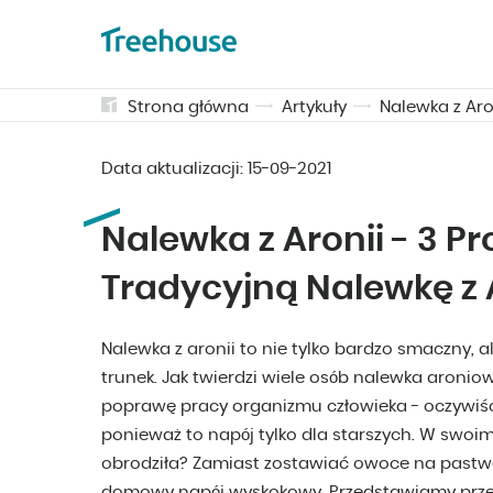
Strona główna
Artykuły
Nalewka z Aro
Data aktualizacji:
15-09-2021
Nalewka z Aronii - 3 Pr
Tradycyjną Nalewkę z 
Nalewka z aronii to nie tylko bardzo smaczny,
trunek. Jak twierdzi wiele osób nalewka aron
poprawę pracy organizmu człowieka - oczywiści
ponieważ to napój tylko dla starszych. W swoim
obrodziła? Zamiast zostawiać owoce na pastw
domowy napój wyskokowy. Przedstawiamy przepi