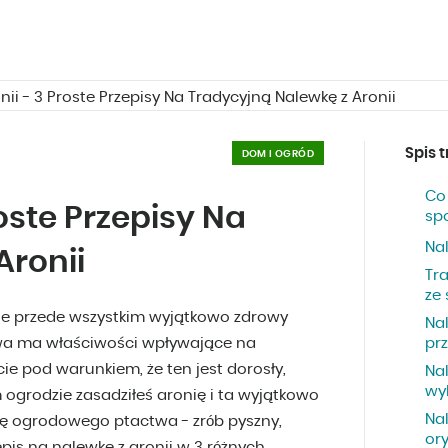
nii - 3 Proste Przepisy Na Tradycyjną Nalewkę z Aronii
Spis t
DOM I OGRÓD
Co
oste Przepisy Na
sp
Na
Aronii
Tr
ze 
 ale przede wszystkim wyjątkowo zdrowy
Nal
iowa ma właściwości wpływające na
pr
e pod warunkiem, że ten jest dorosły,
Nal
wy
 ogrodzie zasadziłeś aronię i ta wyjątkowo
Na
ę ogrodowego ptactwa - zrób pyszny,
ory
s na nalewkę z aronii w 3 różnych