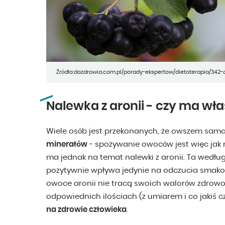
Źródło:dozdrowia.com.pl/porady-ekspertow/dietoterapia/342
Nalewka z aronii - czy ma wł
Wiele osób jest przekonanych, że owszem sama
minerałów
- spożywanie owoców jest więc jak 
ma jednak na temat nalewki z aronii. Ta wedłu
pozytywnie wpływa jedynie na odczucia smako
owoce aronii nie tracą swoich walorów zdrow
odpowiednich ilościach (z umiarem i co jakiś 
na zdrowie człowieka
.