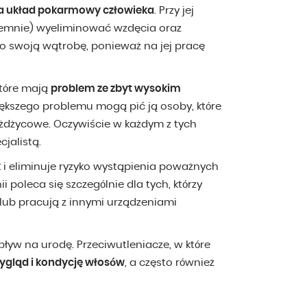
a układ pokarmowy człowieka
. Przy jej
jemnie) wyeliminować wzdęcia oraz
 o swoją wątrobę, ponieważ na jej pracę
które mają
problem ze zbyt wysokim
iększego problemu mogą pić ją osoby, które
żdżycowe. Oczywiście w każdym z tych
jalistą.
k
i eliminuje ryzyko wystąpienia poważnych
i poleca się szczególnie dla tych, którzy
ub pracują z innymi urządzeniami
yw na urodę. Przeciwutleniacze, w które
wygląd i kondycję włosów
, a często również