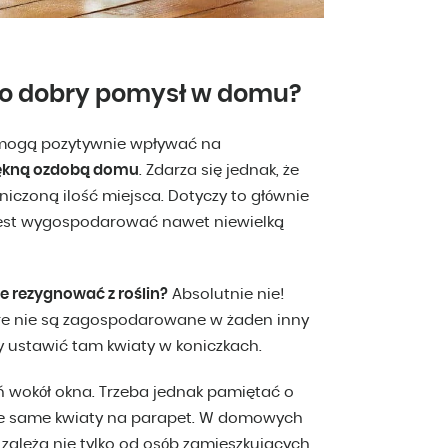
to dobry pomysł w domu?
ogą pozytywnie wpływać na
ękną ozdobą domu
. Zdarza się jednak, że
niczoną ilość miejsca. Dotyczy to głównie
 jest wygospodarować nawet niewielką
ie rezygnować z roślin?
Absolutnie nie!
óre nie są zagospodarowane w żaden inny
 ustawić tam kwiaty w koniczkach.
ń wokół okna. Trzeba jednak pamiętać o
 te same kwiaty na parapet. W domowych
zależą nie tylko od osób zamieszkujących