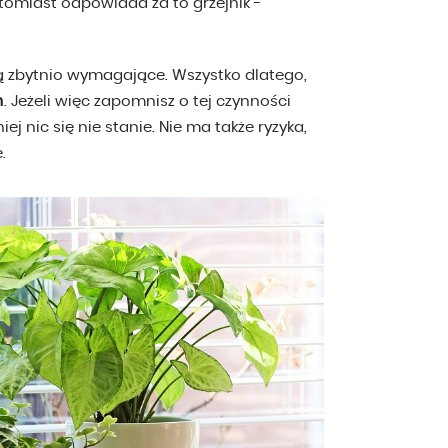
omiast odpowiada za to grzejnik -
ą zbytnio wymagające. Wszystko dlatego,
m
. Jeżeli więc zapomnisz o tej czynności
j nic się nie stanie. Nie ma także ryzyka,
.