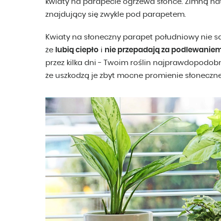
kwiaty na parapecie ogrzewa słońce. Zimną nat
znajdujący się zwykle pod parapetem.
Kwiaty na słoneczny parapet południowy nie s
że
lubią ciepło
i
nie przepadają za podlewanie
przez kilka dni - Twoim roślin najprawdopodobnie
że uszkodzą je zbyt mocne promienie słoneczne