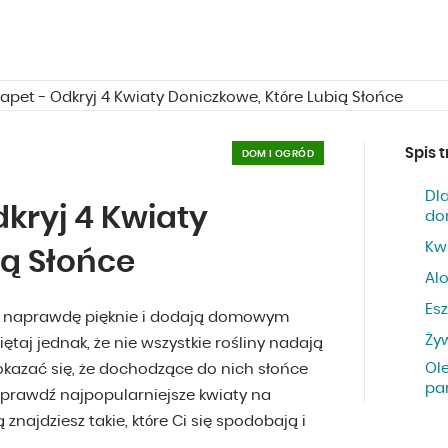
apet - Odkryj 4 Kwiaty Doniczkowe, Które Lubią Słońce
Spis t
DOM I OGRÓD
Dl
kryj 4 Kwiaty
do
Kw
ią Słońce
Al
Es
ię naprawdę pięknie i dodają domowym
Ży
aj jednak, że nie wszystkie rośliny nadają
Ol
okazać się, że dochodzące do nich słońce
pa
 Sprawdź najpopularniejsze kwiaty na
najdziesz takie, które Ci się spodobają i