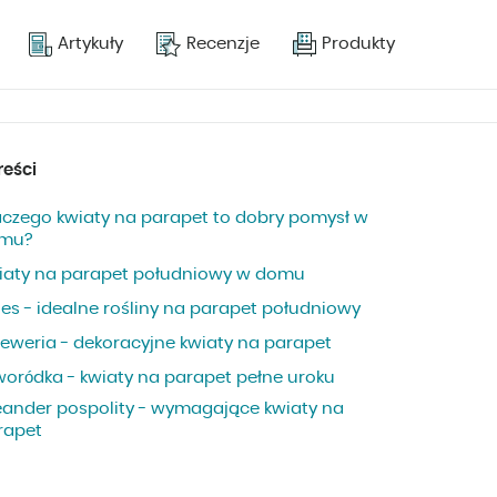
Artykuły
Recenzje
Produkty
reści
aczego kwiaty na parapet to dobry pomysł w
mu?
iaty na parapet południowy w domu
oes - idealne rośliny na parapet południowy
zeweria - dekoracyjne kwiaty na parapet
woródka - kwiaty na parapet pełne uroku
eander pospolity - wymagające kwiaty na
rapet