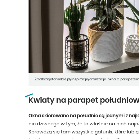
Źródło:agatameble.pl/inspiracje/aranzacja-okna-z-parapete
Kwiaty na parapet południo
Okna skierowane na południe są jednymi z naj
nic dziwnego w tym, że to właśnie na nich najcz
Sprawdzą się tam wszystkie gatunki, które lubi