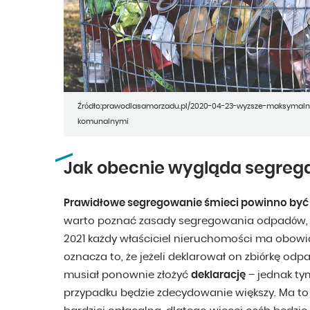
Źródło:prawodlasamorzadu.pl/2020-04-23-wyzsze-maksymal
komunalnymi
Jak obecnie wygląda segrega
Prawidłowe segregowanie śmieci powinno by
warto poznać zasady segregowania odpadów, kt
2021 każdy właściciel nieruchomości ma obowi
oznacza to, że jeżeli deklarował on zbiórkę o
musiał ponownie złożyć
deklarację
– jednak ty
przypadku będzie zdecydowanie większy. Ma to 