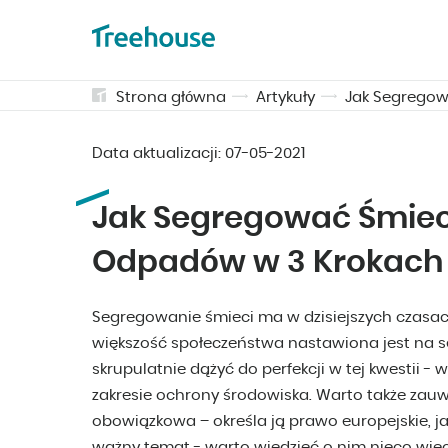
Strona główna
Artykuły
Jak Segregow
Data aktualizacji:
07-05-2021
Jak Segregować Śmiec
Odpadów w 3 Krokach
Segregowanie śmieci ma w dzisiejszych czas
większość społeczeństwa nastawiona jest na s
skrupulatnie dążyć do perfekcji w tej kwestii 
zakresie ochrony środowiska. Warto także zau
obowiązkowa – określa ją prawo europejskie, jak
ważny temat - warto wiedzieć o nim nieco więc