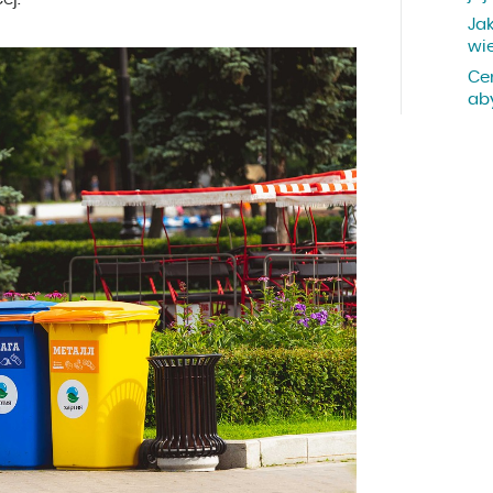
Ja
wi
Ce
aby