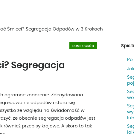
ać Śmieci? Segregacja Odpadów w 3 Krokach
Spis t
DOM I OGRÓD
Po
i? Segregacja
Ja
Se
po
Se
ach ogromne znaczenie. Zdecydowana
wo
egregowanie odpadów i stara się
Se
- wszystko ze względu na świadomość w
wy
lu
ważyć, że obecnie segregacja odpadów jest
 również przepisy krajowe. A skoro to tak
Se
ja
ej.