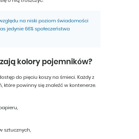
ię o nią troszczyć.
względu na niski poziom świadomości
zas jedynie 66% społeczeństwa
czają kolory pojemników?
ostęp do pięciu koszy na śmieci. Każdy z
, które powinny się znaleźć w kontenerze.
papieru,
w sztucznych,