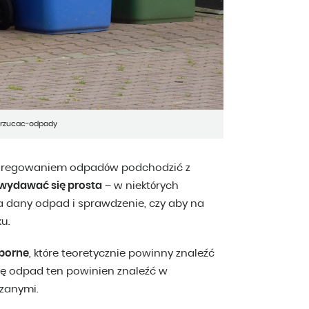
wyrzucac-odpady
segregowaniem odpadów podchodzić z
 wydawać się prosta
– w niektórych
a dany odpad i sprawdzenie, czy aby na
u.
dporne
, które teoretycznie powinny znaleźć
dę odpad ten powinien znaleźć w
zanymi.