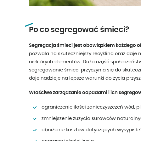
Po co segregować śmieci?
Segregacja śmieci jest obowiązkiem każdego o
pozwala na skuteczniejszy recykling oraz daj
niektórych elementów. Duża część społeczeństw
segregowanie śmieci przyczynia się do skutecz
daje nadzieje na lepsze warunki do życia przys
Właściwe zarządzanie odpadami i ich segrego
ograniczenie ilości zanieczyszczeń wód, pla
zmniejszenie zużycia surowców naturalnyc
obniżenie kosztów dotyczących wysypisk ś