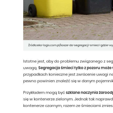
Źródło:eko-logis.com.pl/kosze-do-segregacji-smieci-gdzie-
Istotne jest, aby do problemu związanego z 
uwagą.
Segregacja śmieci tylko z pozoru może
przypadkach konieczne jest zwrócenie uwagi n
pewno powinien znaleźć się w danym pojemnik
Przykładem mogą być
szklane naczynia żaroo
się w kontenerze zielonym. Jednak tak napraw
kontenerze czarnym, razem ze śmieciami zmies