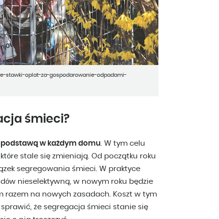
ne-stawki-oplat-za-gospodarowanie-odpadami-
cja śmieci?
ć podstawą w każdym domu
. W tym celu
óre stale się zmieniają. Od początku roku
ązek segregowania śmieci. W praktyce
dpadów nieselektywną, w nowym roku będzie
m razem na nowych zasadach. Koszt w tym
sprawić, że segregacja śmieci stanie się