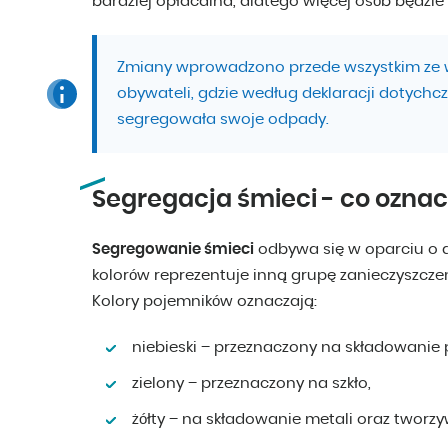
bardziej opłacalna, dlatego więcej osób będzie s
Zmiany wprowadzono przede wszystkim ze 
obywateli, gdzie według deklaracji dotychc
segregowała swoje odpady.
Segregacja śmieci - co ozna
Segregowanie śmieci
odbywa się w oparciu o d
kolorów reprezentuje inną grupę zanieczyszczeń
Kolory pojemników oznaczają:
niebieski – przeznaczony na składowanie 
zielony – przeznaczony na szkło,
żółty – na składowanie metali oraz tworzy