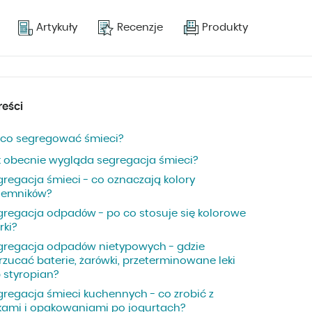
Artykuły
Recenzje
Produkty
reści
 co segregować śmieci?
k obecnie wygląda segregacja śmieci?
gregacja śmieci - co oznaczają kolory
jemników?
gregacja odpadów - po co stosuje się kolorowe
rki?
gregacja odpadów nietypowych - gdzie
rzucać baterie, żarówki, przeterminowane leki
b styropian?
gregacja śmieci kuchennych - co zrobić z
jkami i opakowaniami po jogurtach?