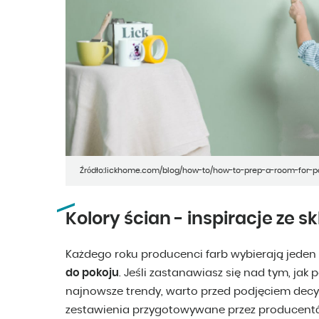
Źródło:lickhome.com/blog/how-to/how-to-prep-a-room-for-p
Kolory ścian - inspiracje ze 
Każdego roku producenci farb wybierają jeden 
do pokoju
. Jeśli zastanawiasz się nad tym, jak
najnowsze trendy, warto przed podjęciem decy
zestawienia przygotowywane przez producentów