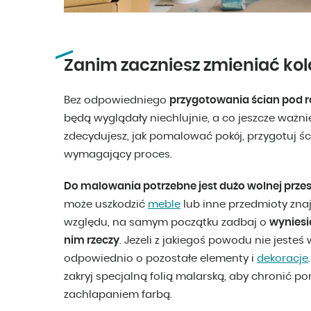
Zanim zaczniesz zmieniać kol
Bez odpowiedniego
przygotowania ścian pod 
będą wyglądały niechlujnie, a co jeszcze ważni
zdecydujesz, jak pomalować pokój, przygotuj śc
wymagający proces.
Do malowania potrzebne jest dużo wolnej przest
może uszkodzić
meble
lub inne przedmioty znaj
względu, na samym początku zadbaj o
wyniesi
nim rzeczy
. Jeżeli z jakiegoś powodu nie jesteś
odpowiednio o pozostałe elementy i
dekoracje
zakryj specjalną folią malarską, aby chronić 
zachlapaniem farbą.