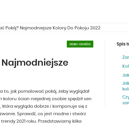
ć Pokój? Najmodniejsze Kolory Do Pokoju 2022
Spis t
DOM I OGRÓD
Za
 Najmodniejsze
Kol
Ja
Ja
kol
a to, jak pomalować pokój, żeby wyglądał
Cz
koloru ścian niejednej osobie spędził sen
sa
 która wygląda dobrze i komponuje się z
yzwanie. Sprawdź, co jest modne i stwórz
 trendy 2021 roku. Przedstawiamy kilka