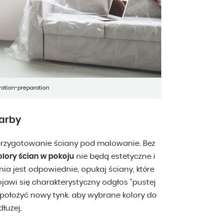
ration-preparation
farby
rzygotowanie ściany pod malowanie. Bez
olory ścian w pokoju
nie będą estetyczne i
ia jest odpowiednie, opukaj ściany, które
jawi się charakterystyczny odgłos “pustej
e położyć nowy tynk. aby wybrane kolory do
łużej.