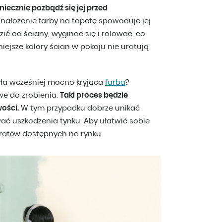
iecznie pozbądź się jej przed
nałożenie farby na tapetę spowoduje jej
ić od ściany, wyginać się i rolować, co
ejsze kolory ścian w pokoju nie uratują
ała wcześniej mocno kryjąca
farba
?
iwe do zrobienia.
Taki proces będzie
ości.
W tym przypadku dobrze unikać
ać uszkodzenia tynku. Aby ułatwić sobie
aratów dostępnych na rynku.