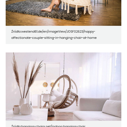
Źródło:westend61.de/en/imageView/JOSF02623/happy-
affectionate-couple-sitting-in-hanging-chair-at-home
Źródło:hanging-chairs.net/indoor-hanging-chair