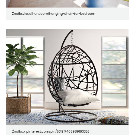
Źródło:visualhunt.com/hanging-chair-for-bedroom
Źródło:pl.pinterest.com/pin/531917405989163326