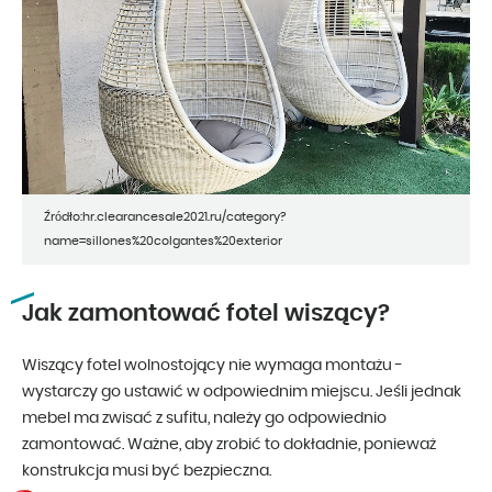
Źródło:hr.clearancesale2021.ru/category?
name=sillones%20colgantes%20exterior
Jak zamontować fotel wiszący?
Wiszący fotel wolnostojący nie wymaga montażu -
wystarczy go ustawić w odpowiednim miejscu. Jeśli jednak
mebel ma zwisać z sufitu, należy go odpowiednio
zamontować. Ważne, aby zrobić to dokładnie, ponieważ
konstrukcja musi być bezpieczna.