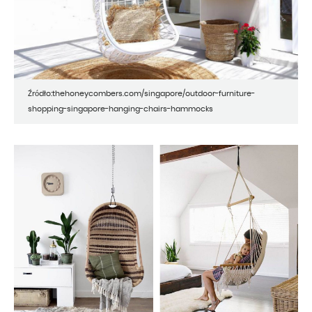
Źródło:thehoneycombers.com/singapore/outdoor-furniture-
shopping-singapore-hanging-chairs-hammocks