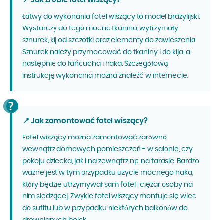
📍 Jak zrobić fotel wiszący?
Łatwy do wykonania fotel wiszący to model brazylijski.
Wystarczy do tego mocna tkanina, wytrzymały
sznurek, kij od szczotki oraz elementy do zawieszenia.
Sznurek należy przymocować do tkaniny i do kija, a
następnie do łańcucha i haka. Szczegółową
instrukcję wykonania można znaleźć w internecie.
📍 Jak zamontować fotel wiszący?
Fotel wiszący można zamontować zarówno
wewnątrz domowych pomieszczeń - w salonie, czy
pokoju dziecka, jak i na zewnątrz np. na tarasie. Bardzo
ważne jest w tym przypadku użycie mocnego haka,
który będzie utrzymywał sam fotel i ciężar osoby na
nim siedzącej. Zwykle fotel wiszący montuje się więc
do sufitu lub w przypadku niektórych balkonów do
drewnianych belek.