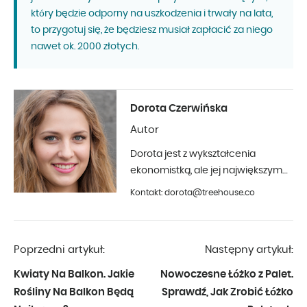
który będzie odporny na uszkodzenia i trwały na lata,
to przygotuj się, że będziesz musiał zapłacić za niego
nawet ok. 2000 złotych.
Dorota Czerwińska
Autor
Dorota jest z wykształcenia
ekonomistką, ale jej największym
hobby jest fotografia i aranżacja
Kontakt: dorota@treehouse.co
wnętrz. Z Treehouse współpracuje
od początku 2019 roku.
Poprzedni artykuł:
Następny artykuł:
Kwiaty Na Balkon. Jakie
Nowoczesne Łóżko z Palet.
Rośliny Na Balkon Będą
Sprawdź, Jak Zrobić Łóżko