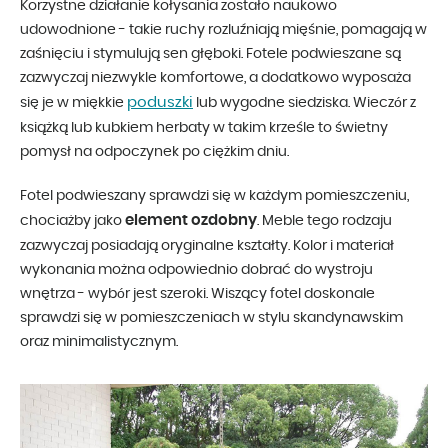
Korzystne działanie kołysania zostało naukowo
udowodnione - takie ruchy rozluźniają mięśnie, pomagają w
zaśnięciu i stymulują sen głęboki. Fotele podwieszane są
zazwyczaj niezwykle komfortowe, a dodatkowo wyposaża
poduszki
się je w miękkie
lub wygodne siedziska. Wieczór z
książką lub kubkiem herbaty w takim krześle to świetny
pomysł na odpoczynek po ciężkim dniu.
Fotel podwieszany sprawdzi się w każdym pomieszczeniu,
element ozdobny
chociażby jako
. Meble tego rodzaju
zazwyczaj posiadają oryginalne kształty. Kolor i materiał
wykonania można odpowiednio dobrać do wystroju
wnętrza - wybór jest szeroki. Wiszący fotel doskonale
sprawdzi się w pomieszczeniach w stylu skandynawskim
oraz minimalistycznym.