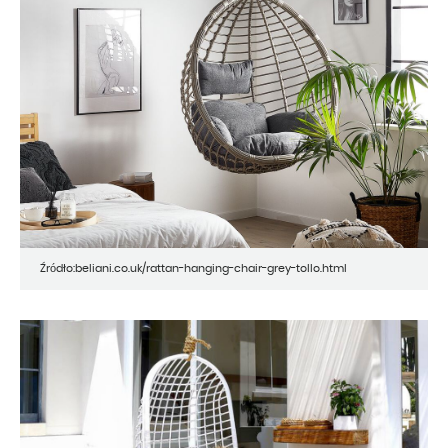
Źródło:beliani.co.uk/rattan-hanging-chair-grey-tollo.html