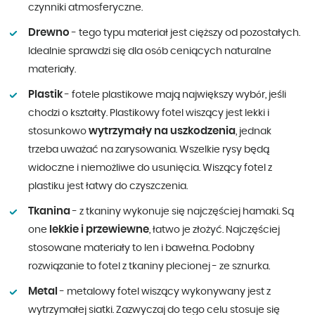
czynniki atmosferyczne.
Drewno
- tego typu materiał jest cięższy od pozostałych.
Idealnie sprawdzi się dla osób ceniących naturalne
materiały.
Plastik
- fotele plastikowe mają największy wybór, jeśli
chodzi o kształty. Plastikowy fotel wiszący jest lekki i
wytrzymały na uszkodzenia
stosunkowo
, jednak
trzeba uważać na zarysowania. Wszelkie rysy będą
widoczne i niemożliwe do usunięcia. Wiszący fotel z
plastiku jest łatwy do czyszczenia.
Tkanina
- z tkaniny wykonuje się najczęściej hamaki. Są
lekkie i przewiewne
one
, łatwo je złożyć. Najczęściej
stosowane materiały to len i bawełna. Podobny
rozwiązanie to fotel z tkaniny plecionej - ze sznurka.
Metal
- metalowy fotel wiszący wykonywany jest z
wytrzymałej siatki. Zazwyczaj do tego celu stosuje się