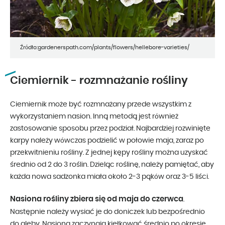
Źródło:gardenerspath.com/plants/flowers/hellebore-varieties/
Ciemiernik - rozmnażanie rośliny
Ciemiernik może być rozmnażany przede wszystkim z
wykorzystaniem nasion. Inną metodą jest również
zastosowanie sposobu przez podział. Najbardziej rozwinięte
karpy należy wówczas podzielić w połowie maja, zaraz po
przekwitnieniu rośliny. Z jednej kępy rośliny można uzyskać
średnio od 2 do 3 roślin. Dzieląc roślinę, należy pamiętać, aby
każda nowa sadzonka miała około 2-3 pąków oraz 3-5 liści.
Nasiona rośliny zbiera się od maja do czerwca
.
Następnie należy wysiać je do doniczek lub bezpośrednio
do gleby. Nasiona zaczynają kiełkować średnio po okresie