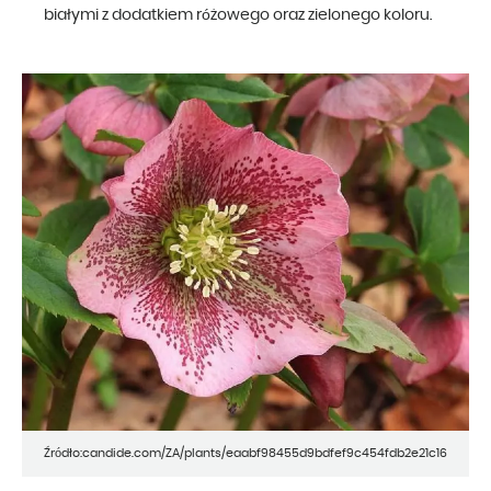
białymi z dodatkiem różowego oraz zielonego koloru.
Źródło:candide.com/ZA/plants/eaabf98455d9bdfef9c454fdb2e21c16