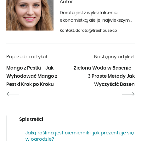
Autor
Dorota jest z wykształcenia
ekonomistką, ale jej największym
hobby jest fotografia i aranżacja
Kontakt: dorota@treehouse.co
wnętrz. Z Treehouse współpracuje
od początku 2019 roku.
Poprzedni artykuł:
Następny artykuł:
Mango z Pestki - Jak
Zielona Woda w Basenie -
Wyhodować Mango z
3 Proste Metody Jak
Pestki Krok po Kroku
Wyczyścić Basen
Spis treści
Jaką roślina jest ciemiernik i jak prezentuje się
w ogrodzie?