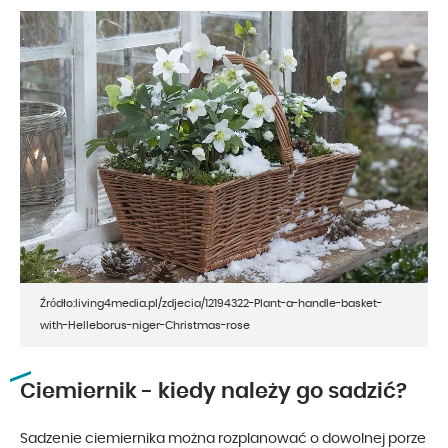
Źródło:living4media.pl/zdjecia/12194322-Plant-a-handle-basket-
with-Helleborus-niger-Christmas-rose
Ciemiernik - kiedy należy go sadzić?
Sadzenie ciemiernika można rozplanować o dowolnej porze