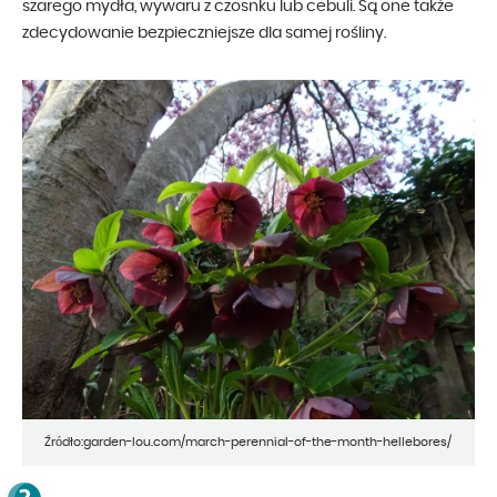
szarego mydła, wywaru z czosnku lub cebuli. Są one także
zdecydowanie bezpieczniejsze dla samej rośliny.
Źródło:garden-lou.com/march-perennial-of-the-month-hellebores/