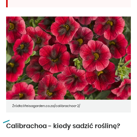
Źródło:lifeisagarden.co.za/calibrachoa-2/
Calibrachoa - kiedy sadzić roślinę?