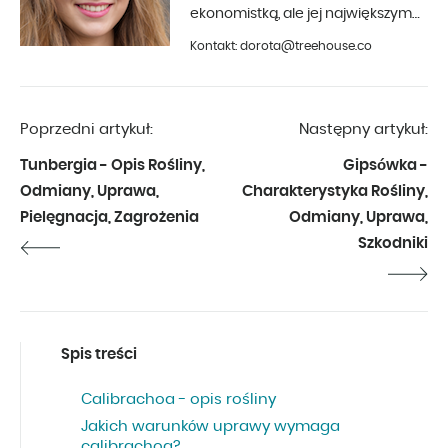
ekonomistką, ale jej największym
hobby jest fotografia i aranżacja
Kontakt: dorota@treehouse.co
wnętrz. Z Treehouse współpracuje
od początku 2019 roku.
Poprzedni artykuł:
Następny artykuł:
Tunbergia - Opis Rośliny,
Gipsówka -
Odmiany, Uprawa,
Charakterystyka Rośliny,
Pielęgnacja, Zagrożenia
Odmiany, Uprawa,
Szkodniki
Spis treści
Calibrachoa - opis rośliny
Jakich warunków uprawy wymaga
calibrachoa?