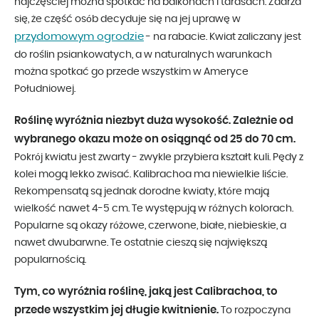
najczęściej można spotkać na balkonach i tarasach. Zdarza
się, że część osób decyduje się na jej uprawę w
przydomowym ogrodzie
- na rabacie. Kwiat zaliczany jest
do roślin psiankowatych, a w naturalnych warunkach
można spotkać go przede wszystkim w Ameryce
Południowej.
Roślinę wyróżnia niezbyt duża wysokość. Zależnie od
wybranego okazu może on osiągnąć od 25 do 70 cm.
Pokrój kwiatu jest zwarty - zwykle przybiera kształt kuli. Pędy z
kolei mogą lekko zwisać. Kalibrachoa ma niewielkie liście.
Rekompensatą są jednak dorodne kwiaty, które mają
wielkość nawet 4-5 cm. Te występują w różnych kolorach.
Popularne są okazy różowe, czerwone, białe, niebieskie, a
nawet dwubarwne. Te ostatnie cieszą się największą
popularnością.
Tym, co wyróżnia roślinę, jaką jest Calibrachoa, to
przede wszystkim jej długie kwitnienie.
To rozpoczyna