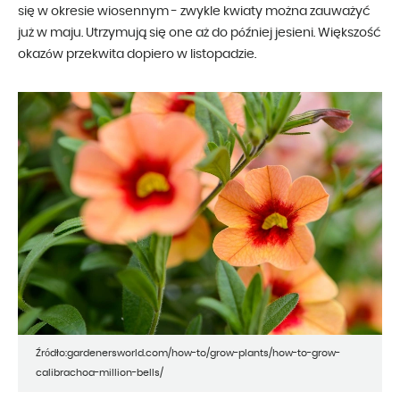
się w okresie wiosennym - zwykle kwiaty można zauważyć
już w maju. Utrzymują się one aż do później jesieni. Większość
okazów przekwita dopiero w listopadzie.
Źródło:gardenersworld.com/how-to/grow-plants/how-to-grow-
calibrachoa-million-bells/