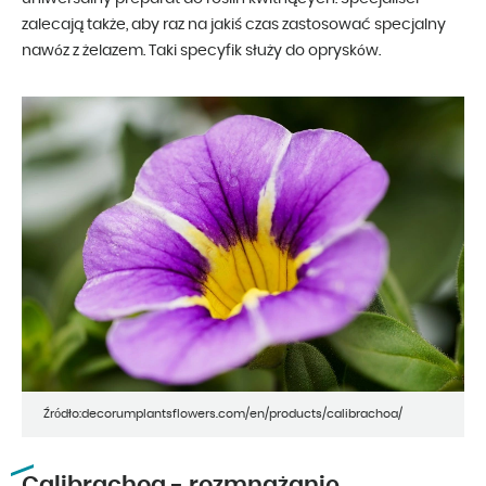
zalecają także, aby raz na jakiś czas zastosować specjalny
nawóz z żelazem. Taki specyfik służy do oprysków.
Źródło:decorumplantsflowers.com/en/products/calibrachoa/
Calibrachoa - rozmnażanie