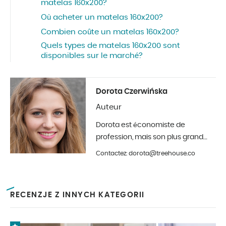
matelas 160x200?
Où acheter un matelas 160x200?
Combien coûte un matelas 160x200?
Quels types de matelas 160x200 sont
disponibles sur le marché?
Dorota Czerwińska
Auteur
Dorota est économiste de
profession, mais son plus grand
hobby est la photographie et la
Contactez: dorota@treehouse.co
décoration d'intérieur. Elle est à
Treehouse depuis le début de
l'année 2019.
RECENZJE Z INNYCH KATEGORII