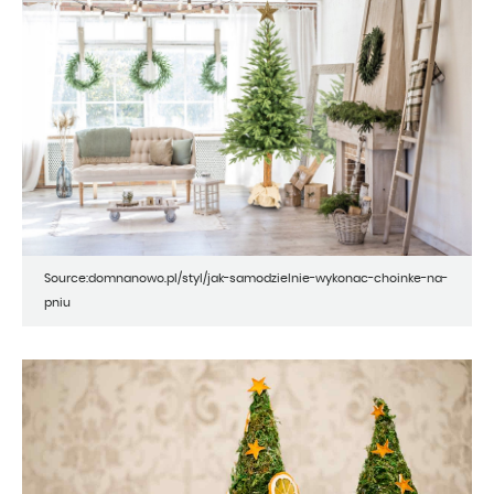
Source:domnanowo.pl/styl/jak-samodzielnie-wykonac-choinke-na-
pniu