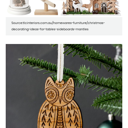
Source:tlcinteriors.com.au/homewares-furniture/christmas-
decorating-ideas-for-tables-sideboards-mantles