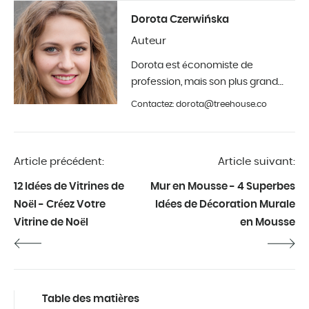
Dorota Czerwińska
Auteur
Dorota est économiste de
profession, mais son plus grand
hobby est la photographie et la
Contactez: dorota@treehouse.co
décoration d'intérieur. Elle est à
Treehouse depuis le début de
l'année 2019.
Article précédent:
Article suivant:
12 Idées de Vitrines de
Mur en Mousse - 4 Superbes
Noël - Créez Votre
Idées de Décoration Murale
Vitrine de Noël
en Mousse
Table des matières