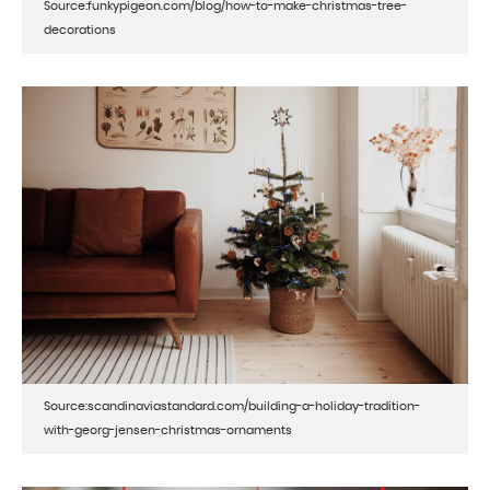
Source:funkypigeon.com/blog/how-to-make-christmas-tree-
decorations
Source:scandinaviastandard.com/building-a-holiday-tradition-
with-georg-jensen-christmas-ornaments