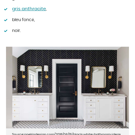
gris anthracite
,
bleu foncé,
noir.
Source:onekindesign.com/2018/06/15/black-white-bathroom-ideas