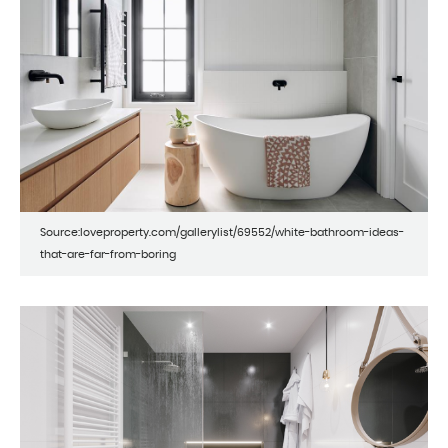
Source:loveproperty.com/gallerylist/69552/white-bathroom-ideas-
that-are-far-from-boring