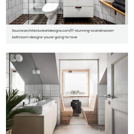
Source:architectureartdesigns.com/17-stunning-scandinavian-
bathroom-designs-youre-going-to-love