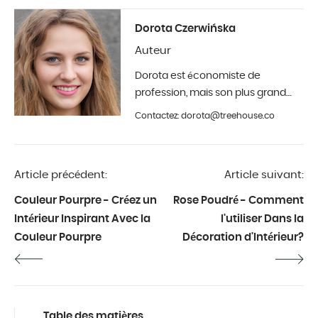
Dorota Czerwińska
Auteur
Dorota est économiste de
profession, mais son plus grand
hobby est la photographie et la
Contactez: dorota@treehouse.co
décoration d'intérieur. Elle est à
Treehouse depuis le début de
l'année 2019.
Article précédent:
Article suivant:
Couleur Pourpre - Créez un
Rose Poudré - Comment
Intérieur Inspirant Avec la
l'utiliser Dans la
Couleur Pourpre
Décoration d'Intérieur?
Table des matières