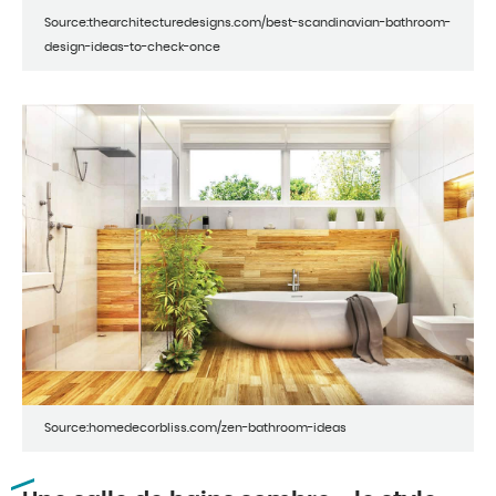
Source:thearchitecturedesigns.com/best-scandinavian-bathroom-
design-ideas-to-check-once
Source:homedecorbliss.com/zen-bathroom-ideas