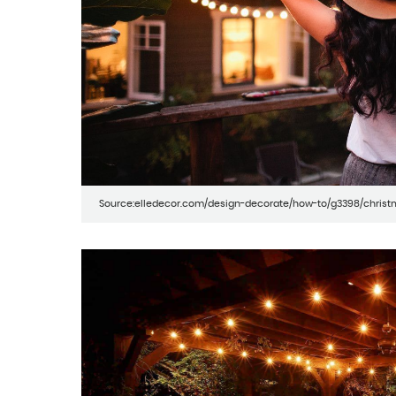
Source:elledecor.com/design-decorate/how-to/g3398/christm