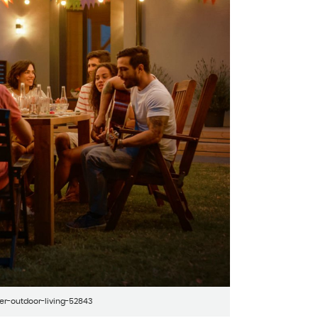
er-outdoor-living-52843