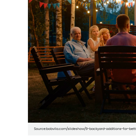
Source:bobvila.com/slideshow/9-backyard-additions-for-bett