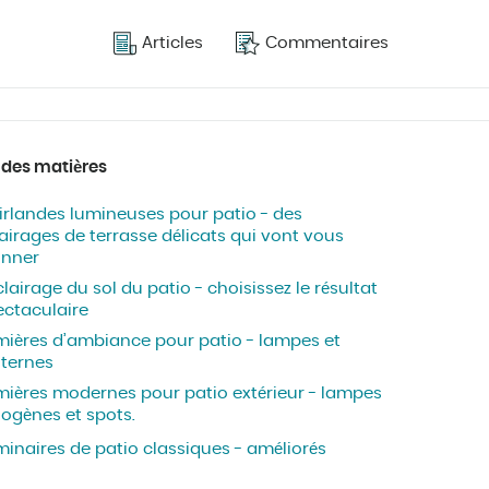
Articles
Commentaires
 des matières
irlandes lumineuses pour patio - des
airages de terrasse délicats qui vont vous
onner
clairage du sol du patio - choisissez le résultat
ectaculaire
mières d’ambiance pour patio - lampes et
nternes
mières modernes pour patio extérieur - lampes
logènes et spots.
inaires de patio classiques - améliorés