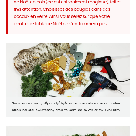
de Noël en bois (ce qui est vraiment magique), faites
très attention. Choisissez des bougies dans des
bocaux en verre. Ainsi, vous serez sûr que votre
centre de table de Noël ne s’enflammera pas.
Source:urzadzamy.pl/porady/diy/swiateczne-dekoracje-naturalny-
stroik-na-stol-swiateczny-zrob-to-sam-aa-oZvm-d4sw-TvnT.html