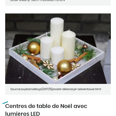
stroik-srebrny-33cm-i7695988772.html
Source:zwyklamatka.pl/2017/11/proste-dekoracje-adwentowe.html
Centres de table de Noël avec
lumières LED