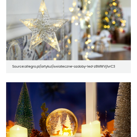
Source:allegro.pl/artykul/swiateczne-ozdoby-led-z8MWVj1vrC3