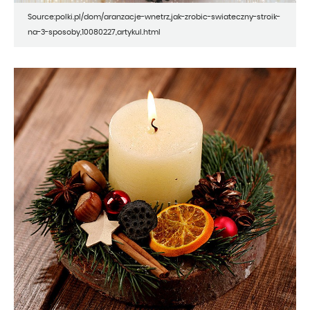
Source:polki.pl/dom/aranzacje-wnetrz,jak-zrobic-swiateczny-stroik-
na-3-sposoby,10080227,artykul.html