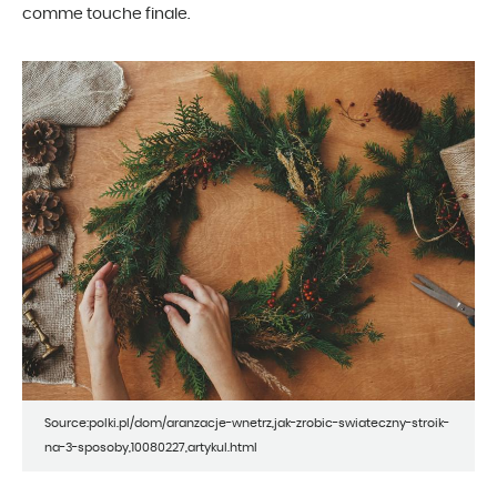
comme touche finale.
Source:polki.pl/dom/aranzacje-wnetrz,jak-zrobic-swiateczny-stroik-
na-3-sposoby,10080227,artykul.html