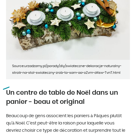
Source:urzadzamy.pl/porady/diy/swiateczne-dekoracje-naturalny-
stroik-na-stol-swiateczny-zrob-to-sam-aa-oZvm-d4sw-TvnT.html
Un centre de table de Noël dans un
panier - beau et original
Beaucoup de gens associent les paniers à Pâques plutôt
qu’à Noël. C’est peut-être la raison pour laquelle vous
devriez choisir ce type de décoration et surprendre tout le