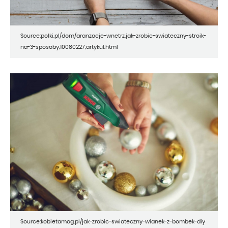
Source:polki.pl/dom/aranzacje-wnetrz,jak-zrobic-swiateczny-stroik-
na-3-sposoby,10080227,artykul.html
Source:kobietamag.pl/jak-zrobic-swiateczny-wianek-z-bombek-diy