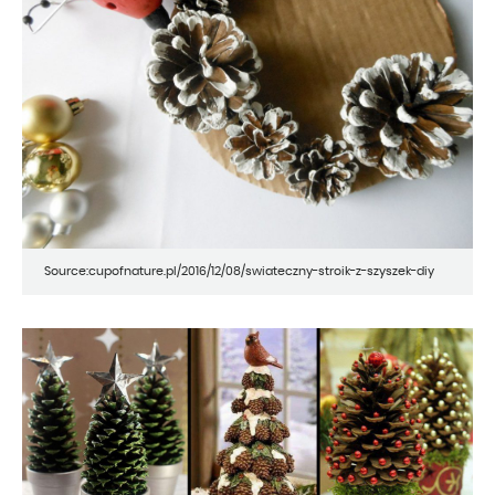
Source:cupofnature.pl/2016/12/08/swiateczny-stroik-z-szyszek-diy