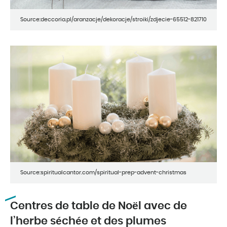
Source:deccoria.pl/aranzacje/dekoracje/stroiki/zdjecie-65512-821710
Source:spiritualcantor.com/spiritual-prep-advent-christmas
Centres de table de Noël avec de
l’herbe séchée et des plumes