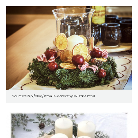
Source:elfi.pl/blog/stroik-swiateczny-w-szkle.html